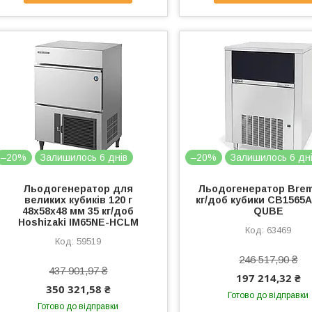
–20%
Залишилось 6 днів
–20%
Залишилось 6 дн
Льодогенератор для
Льодогенератор Brem
великих кубиків 120 г
кг/доб кубики CB1565
48х58х48 мм 35 кг/доб
QUBE
Hoshizaki IM65NE-HCLM
63469
59519
246 517,90 ₴
437 901,97 ₴
197 214,32 ₴
350 321,58 ₴
Готово до відправки
Готово до відправки