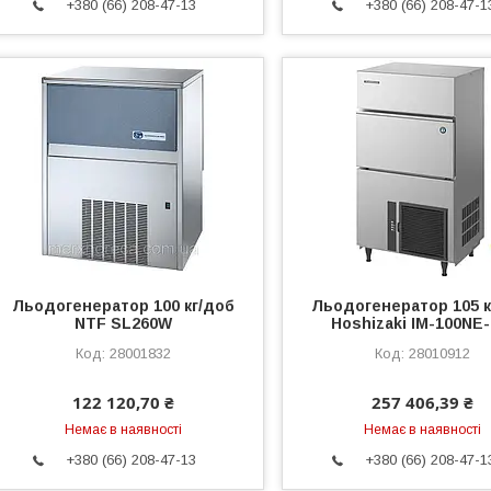
+380 (66) 208-47-13
+380 (66) 208-47-1
Льодогенератор 100 кг/доб
Льодогенератор 105 к
NTF SL260W
Hoshizaki IM-100NE
28001832
28010912
122 120,70 ₴
257 406,39 ₴
Немає в наявності
Немає в наявності
+380 (66) 208-47-13
+380 (66) 208-47-1