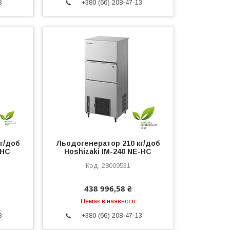
3
+380 (66) 208-47-13
г/доб
Льодогенератор 210 кг/доб
-HC
Hoshizaki IM-240 NE-HC
28009531
438 996,58 ₴
Немає в наявності
3
+380 (66) 208-47-13