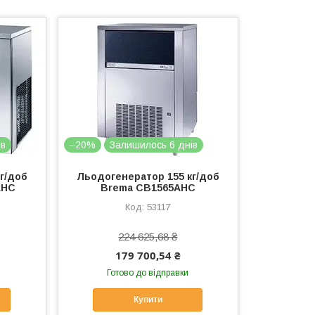
ів
–20%
Залишилось 6 днів
г/доб
Льодогенератор 155 кг/доб
AHC
Brema CB1565AHC
53117
224 625,68 ₴
179 700,54 ₴
Готово до відправки
Купити