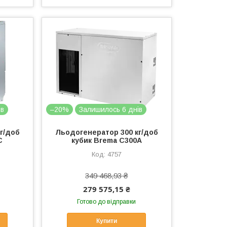
ів
–20%
Залишилось 6 днів
г/доб
Льодогенератор 300 кг/доб
C
кубик Brema C300A
4757
349 468,93 ₴
279 575,15 ₴
Готово до відправки
Купити