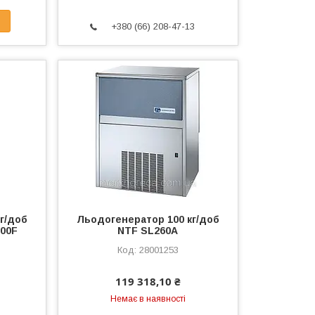
+380 (66) 208-47-13
г/доб
Льодогенератор 100 кг/доб
200F
NTF SL260A
28001253
119 318,10 ₴
Немає в наявності