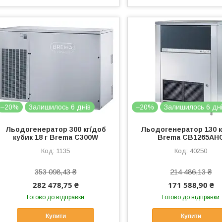
–20%
Залишилось 6 днів
–20%
Залишилось 6 дн
Льодогенератор 300 кг/доб
Льодогенератор 130 к
кубик 18 г Brema C300W
Brema CB1265AH
1135
40250
353 098,43 ₴
214 486,13 ₴
282 478,75 ₴
171 588,90 ₴
Готово до відправки
Готово до відправки
Купити
Купити