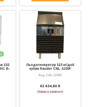
ів
a 152
Льодогенератор 115 кг/доб
AHC B-
кубик Rauder CNL-1150F
CNL-1150F
62 634,80 ₴
Немає в наявності