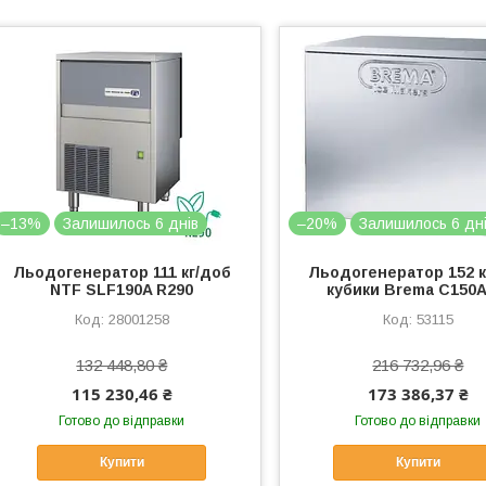
–13%
Залишилось 6 днів
–20%
Залишилось 6 дн
Льодогенератор 111 кг/доб
Льодогенератор 152 к
NTF SLF190A R290
кубики Brema C150
28001258
53115
132 448,80 ₴
216 732,96 ₴
115 230,46 ₴
173 386,37 ₴
Готово до відправки
Готово до відправки
Купити
Купити