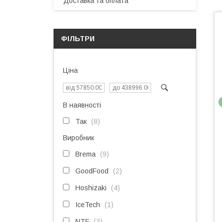
Доставка та оплата
ФІЛЬТРИ
Ціна
В наявності
Так
8
Виробник
Brema
9
GoodFood
2
Hoshizaki
4
IceTech
1
NTF
3