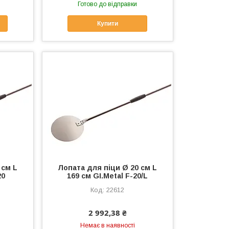
Готово до відправки
Купити
 см L
Лопата для піци Ø 20 см L
20
169 см GI.Metal F-20/L
22612
2 992,38 ₴
Немає в наявності