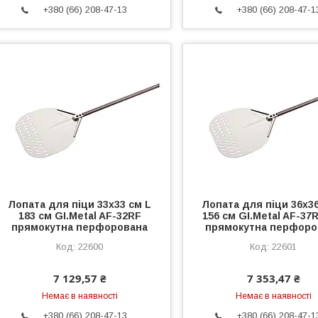
+380 (66) 208-47-13
+380 (66) 208-47-1
Лопата для піци 33х33 см L
Лопата для піци 36х36
183 см GI.Metal AF-32RF
156 см GI.Metal AF-37
прямокутна перфорована
прямокутна перфоро
22600
22601
7 129,57 ₴
7 353,47 ₴
Немає в наявності
Немає в наявності
+380 (66) 208-47-13
+380 (66) 208-47-1