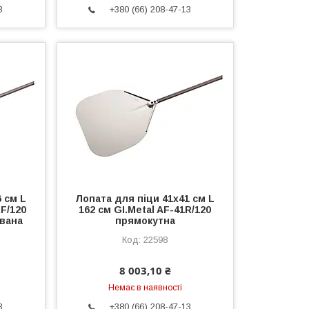
3
+380 (66) 208-47-13
 см L
Лопата для піци 41х41 см L
RF/120
162 см GI.Metal AF-41R/120
вана
прямокутна
22598
8 003,10 ₴
Немає в наявності
3
+380 (66) 208-47-13