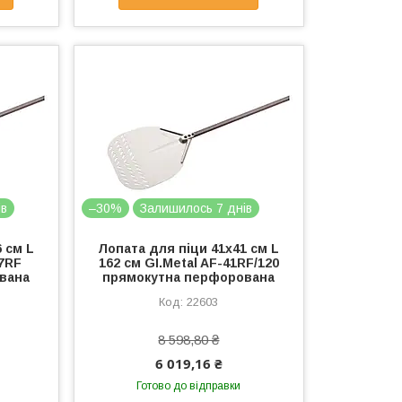
ів
–30%
Залишилось 7 днів
 см L
Лопата для піци 41х41 см L
37RF
162 см GI.Metal AF-41RF/120
вана
прямокутна перфорована
22603
8 598,80 ₴
6 019,16 ₴
Готово до відправки