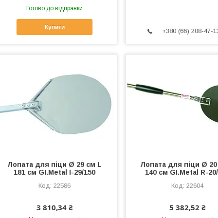
Готово до відправки
Купити
+380 (66) 208-47-1
Лопата для піци Ø 29 см L
Лопата для піци Ø 20
181 см GI.Metal I-29/150
140 см GI.Metal R-20
22586
22604
3 810,34 ₴
5 382,52 ₴