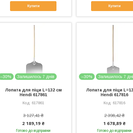
Купити
Купити
–30%
Залишилось 7 днів
–30%
Залишилось 7 дн
Лопата для піци L=132 cм
Лопата для піци L=1
Hendi 617861
Hendi 617816
617861
617816
3 127,41 ₴
2 398,42 ₴
2 189,19 ₴
1 678,89 ₴
Готово до відправки
Готово до відправки