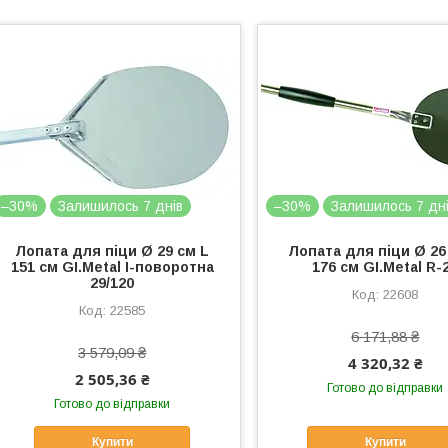
–30%
Залишилось 7 днів
–30%
Залишилось 7 дн
Лопата для піци Ø 29 см L
Лопата для піци Ø 26
151 см GI.Metal I-поворотна
176 см GI.Metal R-
29/120
22608
22585
6 171,88 ₴
3 579,09 ₴
4 320,32 ₴
2 505,36 ₴
Готово до відправки
Готово до відправки
Купити
Купити