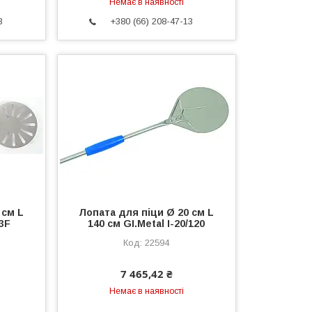
Немає в наявності
3
+380 (66) 208-47-13
 см L
Лопата для піци Ø 20 см L
23F
140 см GI.Metal I-20/120
22594
7 465,42 ₴
Немає в наявності