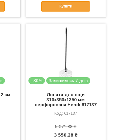
Купити
ів
–30%
Залишилось 7 днів
32 см
Лопата для піци
310x350x1350 мм
перфорована Hendi 617137
617137
5 071,83 ₴
3 550,28 ₴