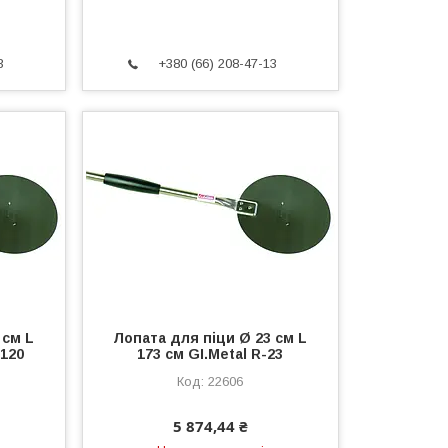
3
+380 (66) 208-47-13
 см L
Лопата для піци Ø 23 см L
/120
173 см GI.Metal R-23
22606
5 874,44 ₴