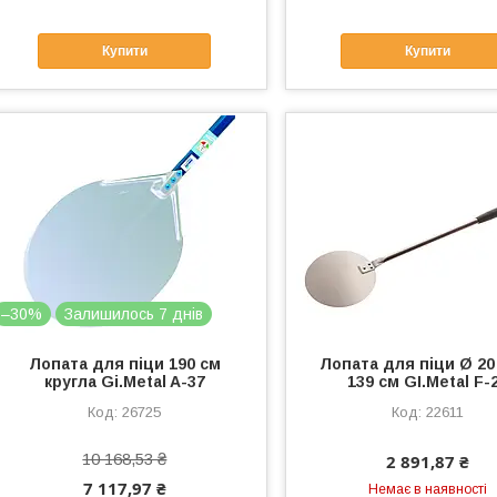
Купити
Купити
–30%
Залишилось 7 днів
Лопата для піци 190 см
Лопата для піци Ø 20
кругла Gi.Metal A-37
139 см GI.Metal F-
26725
22611
10 168,53 ₴
2 891,87 ₴
7 117,97 ₴
Немає в наявності