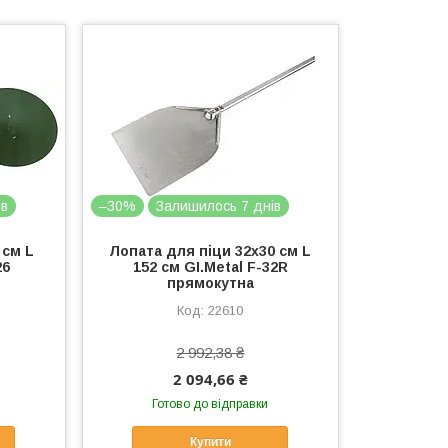
ів
–30%
Залишилось 7 днів
 см L
Лопата для піци 32х30 см L
26
152 см GI.Metal F-32R
прямокутна
22610
2 992,38 ₴
2 094,66 ₴
Готово до відправки
Купити