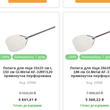
–30%
Залишилось 7 днів
–30%
Залишилось 7 дн
Лопата для піци 33х33 см L
Лопата для піци 36х36
153 см GI.Metal AF-32RF/120
186 см GI.Metal AF-
прямокутна перфорована
прямокутна перфоро
22599
22602
6 916,30 ₴
7 668,89 ₴
4 841,41 ₴
5 368,22 ₴
Готово до відправки
Готово до відправки