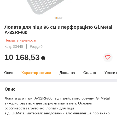
Лопата для піци 96 см з перфорацією Gi.Metal
A-32RF/60
Немає в наявності
Код: 33448
Роздріб
10 168,53
₴
Опис
Характеристики
Доставка
Оплата
Умови 
Опис
Лопата для піци A-32RF/60 від італійського бренду Gi.Metal
використовується для загрузки піци в печі. Основні
особливості загрузочної лопати для піци
від Gi.Metal:матеріал: анодований алюмінійлегша порівняно