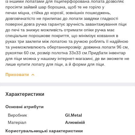
із іншими лопатами для піциперфорована лопата дозволяє
просіяти зайвий шар борошна, щоб те не горіло у
печах міцна, стійка до корозії, зовнішніх пошкоджень,
довговічнатісто не прилипає до лопати завдяки гладкості
поверхні довга ручка гарантує зручність завантажування піци
до печі та знижує можливість отримати опіки ручка має
спеціальне порошкове покриття, що мінімізує ковзання в
руках три заклепи між лопатою та ручкою роблять її надійною
та унеможливлюють обертаннярозмір: довжина лопати 96 см,
рукоятки 60 см, розмір полотна 33х33 см.Придбати інвентар
для піци можна у нашому інтернет-магазині, де ви зможете не
лише купити лопату для піци, а й форми для піци.
Приховати
Характеристики
Основні атрибути
Виробник
GI.Metal
Матеріал
Алюміній
Користувальницькі характеристики