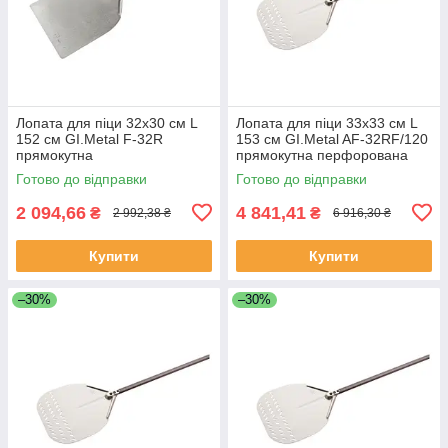
Лопата для піци 32х30 см L
Лопата для піци 33х33 см L
152 см GI.Metal F-32R
153 см GI.Metal AF-32RF/120
прямокутна
прямокутна перфорована
Готово до відправки
Готово до відправки
2 094,66
4 841,41
₴
₴
2 992,38 ₴
6 916,30 ₴
Купити
Купити
–30%
–30%