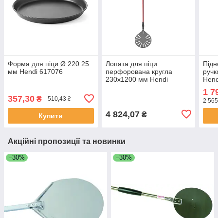
Форма для піци Ø 220 25
Лопата для піци
Підн
мм Hendi 617076
перфорована кругла
руч
230x1200 мм Hendi
Hend
618103
1 7
357,30
₴
510,43 ₴
2 565
4 824,07
₴
Купити
Акційні пропозиції та новинки
–30%
–30%