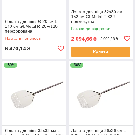
Лопата для піци 32х30 см L
152 см GI.Metal F-32R
Лопата для піци Ø 20 см L
прямокутна
140 см GI.Metal R-20F/120
Готово до відправки
перфорована
Немає в наявності
2 094,66
₴
2 992,38 ₴
6 470,14
₴
Купити
–30%
–30%
Лопата для піци 33х33 см L
Лопата для піци 36х36 см L