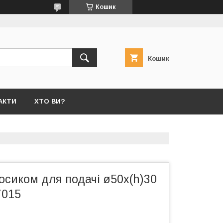
Кошик
Кошик
АКТИ
ХТО ВИ?
осиком для подачі ø50x(h)30
7015