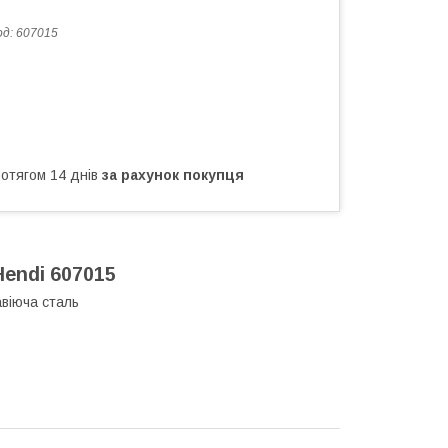
од:
607015
ротягом 14 днів
за рахунок покупця
Hendi 607015
авіюча сталь