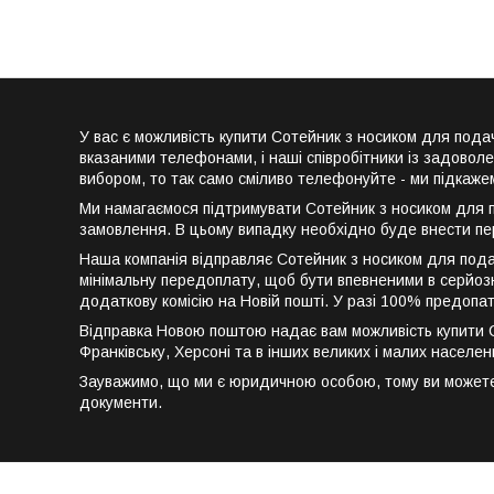
У вас є можливість купити Сотейник з носиком для под
вказаними телефонами, і наші співробітники із задовол
вибором, то так само сміливо телефонуйте - ми підкаже
Ми намагаємося підтримувати Сотейник з носиком для по
замовлення. В цьому випадку необхідно буде внести пе
Наша компанія відправляє Сотейник з носиком для пода
мінімальну передоплату, щоб бути впевненими в серйозн
додаткову комісію на Новій пошті. У разі 100% предопа
Відправка Новою поштою надає вам можливість купити Сот
Франківську, Херсоні та в інших великих і малих населен
Зауважимо, що ми є юридичною особою, тому ви можете к
документи.