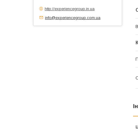
http://experiencegroup.in.ua
info@experiencegroup.com.ua
В
П
С
І
Ц