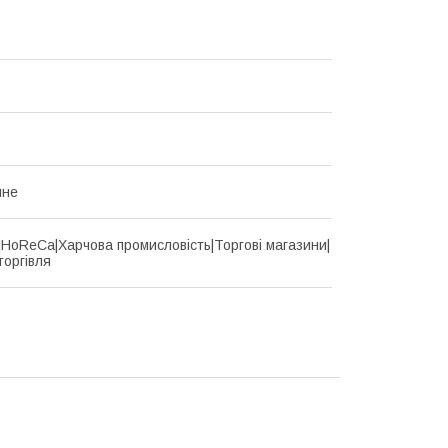
йне
d|HoReCa|Харчова промисловість|Торгові магазини|
торгівля