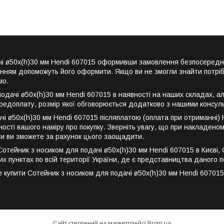
ачі ø50x(h)30 мм Hendi 607015 оформивши замовлення безпосередн
енням допоможуть його оформити. Якщо ви не змогли знайти потріб
мо.
дачі ø50x(h)30 мм Hendi 607015 в наявності на наших складах, ал
редоплату, розмір якої обговорюється додатково з нашими консул
чі ø50x(h)30 мм Hendi 607015 післяплатою (оплата при отриманні)
ості вашого наміру про покупку. Зверніть увагу, що при накладеном
ти ви зможете за рахунок цього заощадити.
ейник з носиком для подачі ø50x(h)30 мм Hendi 607015 в Києві, Оде
их пунктах по всій території України, де є представництва даного п
упити Сотейник з носиком для подачі ø50x(h)30 мм Hendi 607015 з
Сайт створений на маркетплейсі
Prom.ua