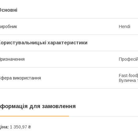
Основні
иробник
Hendi
Користувальницькі характеристики
ризначення
Професі
Fast-foo
фера використання
Вулична 
нформація для замовлення
іна:
1 350,97 ₴