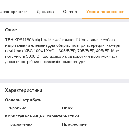
арактеристики
Доставка
Оплата
Умови повернення
Опис
ТЕН KRS1180A від італійської компанії Unox, являє собою
нагрівальний елемент для обігріву повітря всередині камери
печі Unox XBC 1004 і XVC – 305/E/EP, 705/E/EP, 405/EP. Має
потужність 9000 Вт, що дозволяє за короткий проміжок часу
досягти потрібних показників температури.
Характеристики
Основні атрибути
Виробник
Unox
Користувальницькі характеристики
Призначення
Професійне