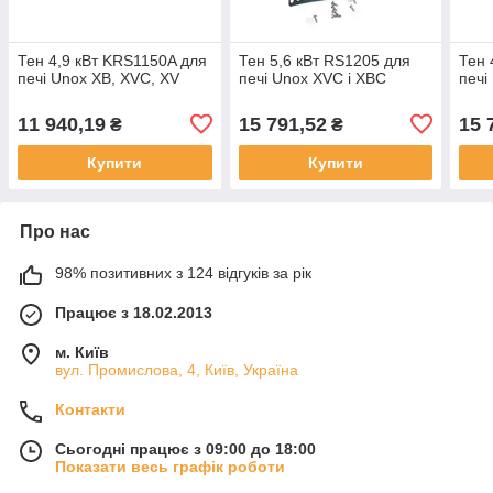
Тен 4,9 кВт KRS1150A для
Тен 5,6 кВт RS1205 для
Тен 
печі Unox XB, XVC, XV
печі Unox XVC і XBC
печі
11 940,19
15 791,52
15 
₴
₴
Купити
Купити
Про нас
98% позитивних з 124 відгуків за рік
Працює з 18.02.2013
м. Київ
вул. Промислова, 4, Київ, Україна
Контакти
Сьогодні працює з 09:00 до 18:00
Показати весь графік роботи