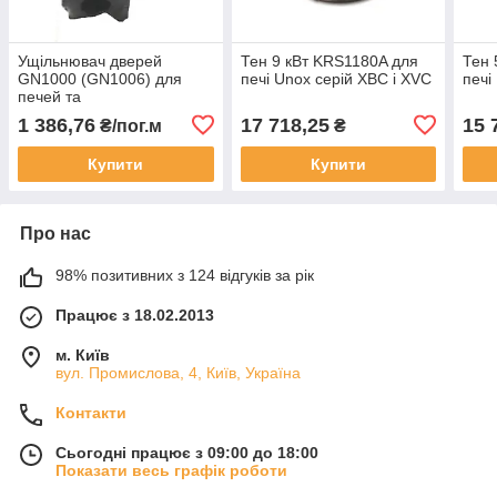
Ущільнювач дверей
Тен 9 кВт KRS1180A для
Тен 
GN1000 (GN1006) для
печі Unox серій XBC і XVC
печі
печей та
пароконвектоматів Unox
1 386,76
17 718,25
15 
₴/пог.м
₴
XB, XBC, XV, XVC
Купити
Купити
Про нас
98% позитивних з 124 відгуків за рік
Працює з 18.02.2013
м. Київ
вул. Промислова, 4, Київ, Україна
Контакти
Сьогодні працює з 09:00 до 18:00
Показати весь графік роботи