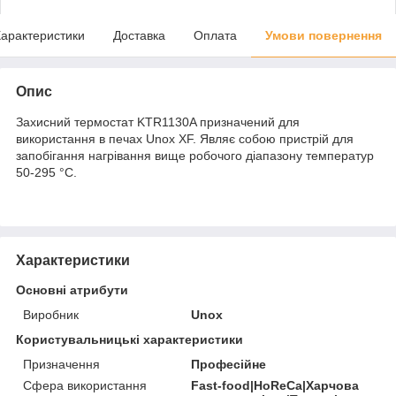
арактеристики
Доставка
Оплата
Умови повернення
Опис
Захисний термостат KTR1130A призначений для
використання в печах Unox XF. Являє собою пристрій для
запобігання нагрівання вище робочого діапазону температур
50-295 °C.
Характеристики
Основні атрибути
Виробник
Unox
Користувальницькі характеристики
Призначення
Професійне
Сфера використання
Fast-food|HoReCa|Харчова