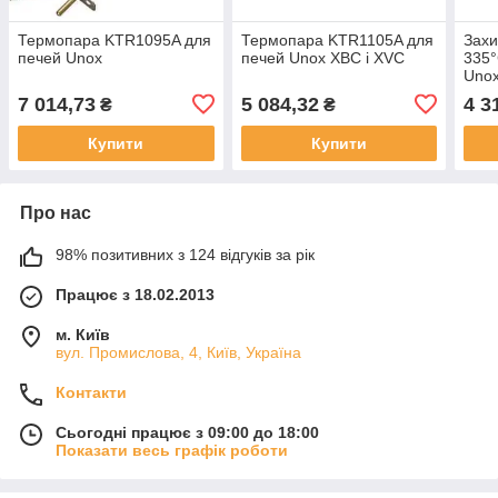
Термопара KTR1095A для
Термопара KTR1105A для
Захи
печей Unox
печей Unox XBC і XVC
335°
Unox
7 014,73
5 084,32
4 3
₴
₴
Купити
Купити
Про нас
98% позитивних з 124 відгуків за рік
Працює з 18.02.2013
м. Київ
вул. Промислова, 4, Київ, Україна
Контакти
Сьогодні працює з 09:00 до 18:00
Показати весь графік роботи