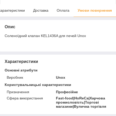
арактеристики
Доставка
Оплата
Умови повернення
Опис
Соленоїдний клапан KEL1436A для печей Unox
Характеристики
Основні атрибути
Виробник
Unox
Користувальницькі характеристики
Призначення
Професійне
Сфера використання
Fast-food|HoReCa|Харчова
промисловість|Торгові
магазини|Вулична торгівля