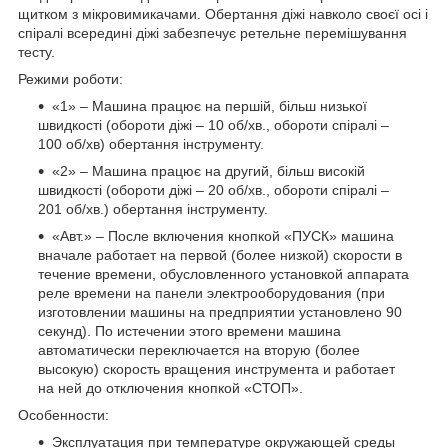
щитком з мікровимикачами. Обертання діжі навколо своєї осі і
спіралі всередині діжі забезпечує ретельне перемішування
тесту.
Режими роботи:
«1» – Машина працює на першій, більш низької
швидкості (обороти діжі – 10 об/хв., обороти спіралі –
100 об/хв) обертання інструменту.
«2» – Машина працює на другий, більш високій
швидкості (обороти діжі – 20 об/хв., обороти спіралі –
201 об/хв.) обертання інструменту.
«Авт.» – После включения кнопкой «ПУСК» машина
вначале работает на первой (более низкой) скорости в
течение времени, обусловленного установкой аппарата
реле времени на панели электрооборудования (при
изготовлении машины на предприятии установлено 90
секунд). По истечении этого времени машина
автоматически переключается на вторую (более
высокую) скорость вращения инструмента и работает
на ней до отключения кнопкой «СТОП».
Особенности:
Эксплуатация при температуре окружающей среды