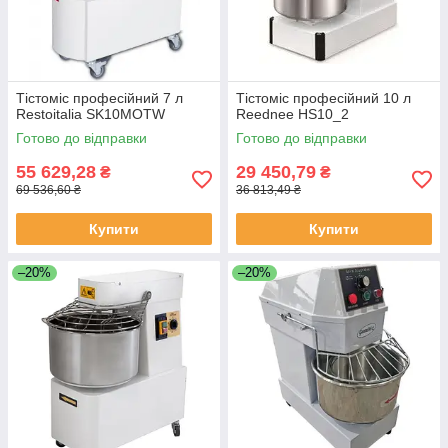
Тістоміс професійний 7 л
Тістоміс професійний 10 л
Restoitalia SK10MOTW
Reednee HS10_2
Готово до відправки
Готово до відправки
55 629,28
29 450,79
₴
₴
69 536,60 ₴
36 813,49 ₴
Купити
Купити
–20%
–20%