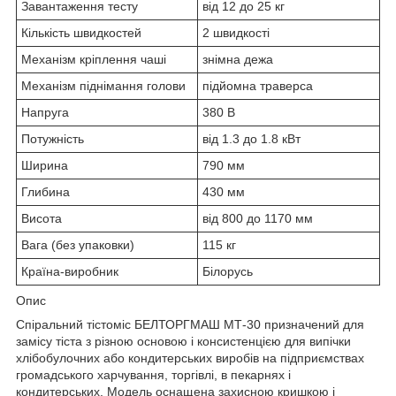
Завантаження тесту
від 12 до 25 кг
Кількість швидкостей
2 швидкості
Механізм кріплення чаші
знімна дежа
Механізм піднімання голови
підйомна траверса
Напруга
380 В
Потужність
від 1.3 до 1.8 кВт
Ширина
790 мм
Глибина
430 мм
Висота
від 800 до 1170 мм
Вага (без упаковки)
115 кг
Країна-виробник
Білорусь
Опис
Спіральний тістоміс БЕЛТОРГМАШ МТ-30 призначений для
замісу тіста з різною основою і консистенцією для випічки
хлібобулочних або кондитерських виробів на підприємствах
громадського харчування, торгівлі, в пекарнях і
кондитерських. Модель оснащена захисною кришкою і