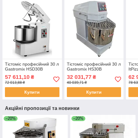
Тістоміс професійний 30 л
Тістоміс професійний 30 л
Тіст
Gastromix HSD30B
Gastromix HS30B
ItPi
57 611,10
32 031,77
62 
₴
₴
72 013,88 ₴
40 039,71 ₴
78 63
Купити
Купити
Акційні пропозиції та новинки
–20%
–20%