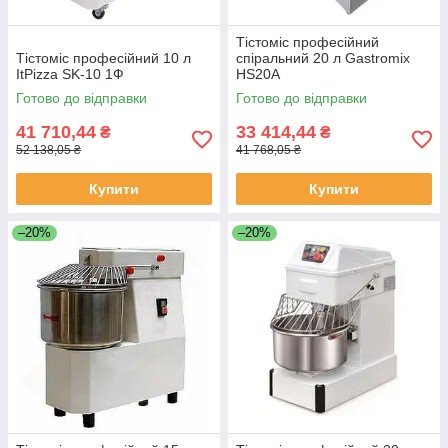
Тістоміс професійний
Тістоміс професійний 10 л
спіральний 20 л Gastromix
ItPizza SK-10 1Ф
HS20A
Готово до відправки
Готово до відправки
41 710,44
33 414,44
₴
₴
52 138,05 ₴
41 768,05 ₴
Купити
Купити
–20%
–20%