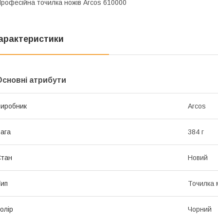
рофесійна точилка ножів Arcos 610000
арактеристики
Основні атрибути
иробник
Arcos
ага
384 г
Стан
Новий
ип
Точилка 
олір
Чорний