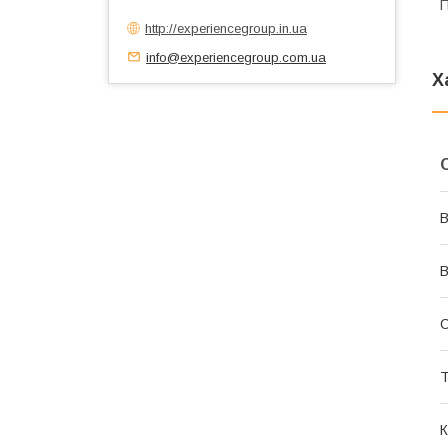
П
http://experiencegroup.in.ua
info@experiencegroup.com.ua
Х
В
В
Т
К