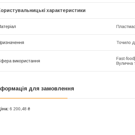
Користувальницькі характеристики
атеріал
Пластма
ризначення
Точило д
Fast-foo
фера використання
Вулична 
нформація для замовлення
іна:
6 200,48 ₴