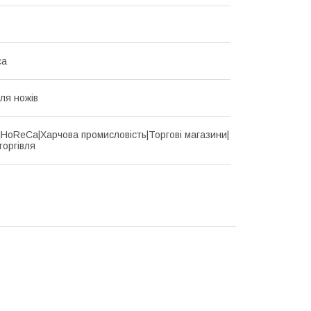
са
ля ножів
d|HoReCa|Харчова промисловість|Торгові магазини|
торгівля