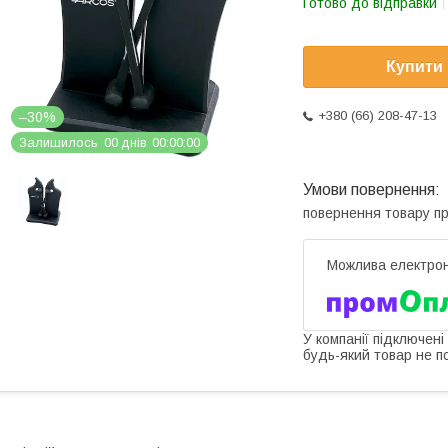
Готово до відправки
Купити
+380 (66) 208-47-13
–30%
Залишилось
0
0
днів
0
0
0
0
0
0
повернення товару п
У компанії підключені
будь-який товар не п