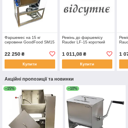
Фаршемес на 15 кг
Ремінь до фаршемісу
Ремі
сировини GoodFood SM15
Rauder LF-15 короткий
Raud
22 250
1 011,08
1 0
₴
₴
Купити
Купити
Акційні пропозиції та новинки
–15%
–10%