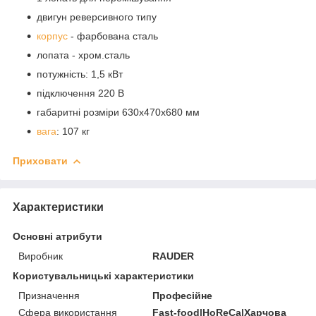
двигун реверсивного типу
корпус
- фарбована сталь
лопата - хром.сталь
потужність: 1,5 кВт
підключення 220 В
габаритні розміри 630x470x680 мм
вага
: 107 кг
Приховати
Характеристики
Основні атрибути
Виробник
RAUDER
Користувальницькі характеристики
Призначення
Професійне
Сфера використання
Fast-food|HoReCa|Харчова