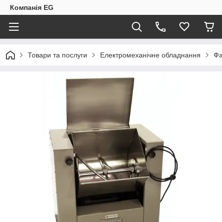
Компанія EG
Товари та послуги
Електромеханічне обладнання
Ф