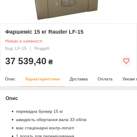
Фаршеміс 15 кг Rauder LF-15
Немає в наявності
Код: LF-15
Роздріб
37 539,40
₴
Опис
Характеристики
Доставка
Оплата
Умови 
Опис
перекидна бункер 15 кг
швидкість обертання вала 33 об/хв
має стаціонарні контр-лопаті
1 лопать для перемішування