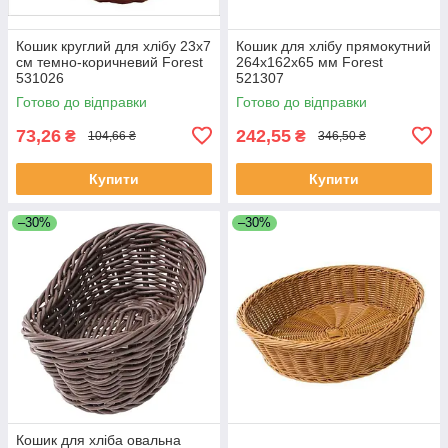
Кошик круглий для хлібу 23х7
Кошик для хлібу прямокутний
см темно-коричневий Forest
264х162х65 мм Forest
531026
521307
Готово до відправки
Готово до відправки
73,26
242,55
₴
₴
104,66 ₴
346,50 ₴
Купити
Купити
–30%
–30%
Кошик для хліба овальна