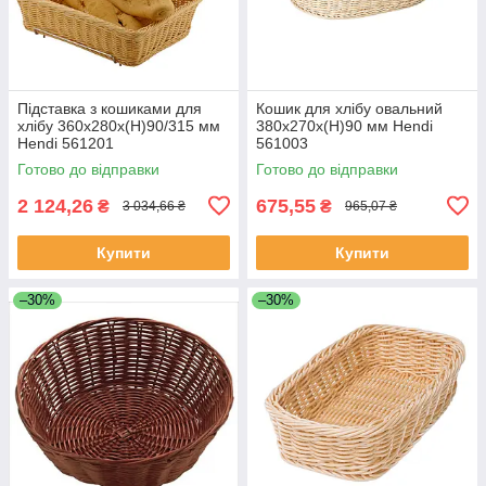
Підставка з кошиками для
Кошик для хлібу овальний
хлібу 360х280х(Н)90/315 мм
380х270х(Н)90 мм Hendi
Hendi 561201
561003
Готово до відправки
Готово до відправки
2 124,26
675,55
₴
₴
3 034,66 ₴
965,07 ₴
Купити
Купити
–30%
–30%