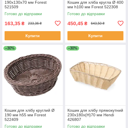
190х130х70 мм Forest
Кошик для хліба кругла Ø 400
521509
мм h100 мм Forest 522308
Готово до відправки
Готово до відправки
163,35
450,45
₴
₴
233,36 ₴
643,50 ₴
Купити
Купити
–30%
–30%
Кошик для хлібу круглий Ø
Кошик для хлібу прямокутний
190 мм h55 мм Forest
230х180х(Н)70 мм Hendi
522409
426807
Готово до відправки
Готово до відправки