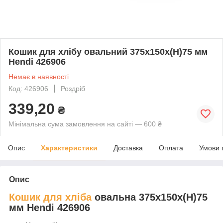
Кошик для хлібу овальний 375х150х(Н)75 мм
Hendi 426906
Немає в наявності
Код: 426906
Роздріб
339,20
₴
Мінімальна сума замовлення на сайті — 600 ₴
Опис
Характеристики
Доставка
Оплата
Умови 
Опис
Кошик для хліба
овальна 375х150х(Н)75
мм Hendi 426906