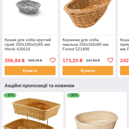
Кошик для хліба круглий
Корзинка для хліба
Коши
сірий 250x190x(h)65 мм
овальна 250х150х80 мм
прям
Hendi 426616
Forest 521408
мм F
356,84
173,25
242
₴
₴
509,78 ₴
247,50 ₴
Купити
Купити
Акційні пропозиції та новинки
–30%
–30%