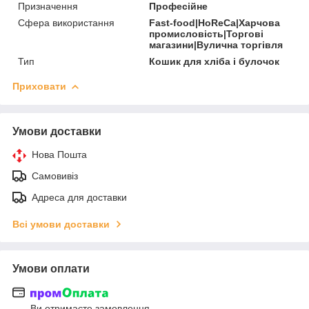
Призначення
Професійне
Сфера використання
Fast-food|HoReCa|Харчова
промисловість|Торгові
магазини|Вулична торгівля
Тип
Кошик для хліба і булочок
Приховати
Умови доставки
Нова Пошта
Самовивіз
Адреса для доставки
Всі умови доставки
Умови оплати
Ви отримаєте замовлення