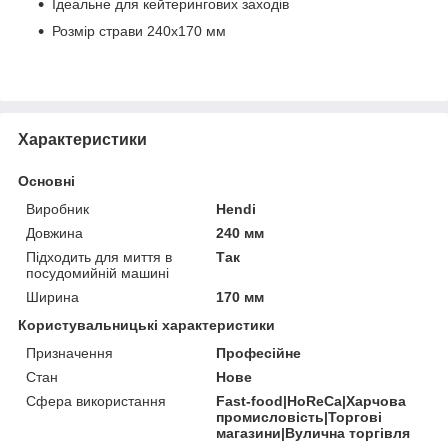
Ідеальне для кейтерингових заходів
Розмір страви 240x170 мм
Характеристики
Основні
Виробник
Hendi
Довжина
240 мм
Підходить для миття в
Так
посудомийній машині
Ширина
170 мм
Користувальницькі характеристики
Призначення
Професійне
Стан
Нове
Сфера використання
Fast-food|HoReCa|Харчова
промисловість|Торгові
магазини|Вулична торгівля