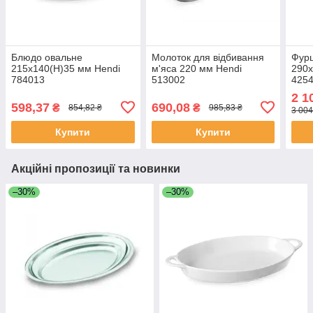
Блюдо овальне
Молоток для відбивання
Фурш
215x140(Н)35 мм Hendi
м'яса 220 мм Hendi
290x
784013
513002
425
2 1
598,37
690,08
₴
₴
854,82 ₴
985,83 ₴
3 004
Купити
Купити
Акційні пропозиції та новинки
–30%
–30%