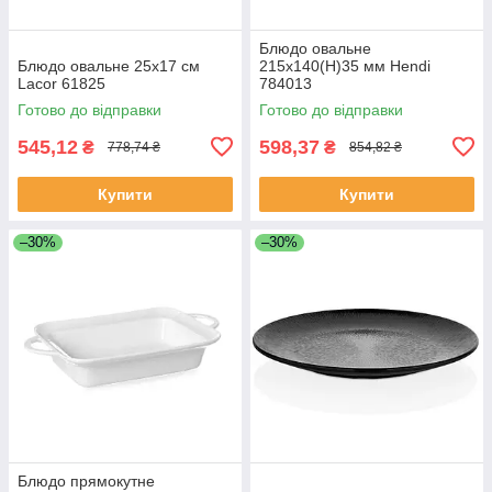
Блюдо овальне
Блюдо овальне 25х17 см
215x140(Н)35 мм Hendi
Lacor 61825
784013
Готово до відправки
Готово до відправки
545,12
598,37
₴
₴
778,74 ₴
854,82 ₴
Купити
Купити
–30%
–30%
Блюдо прямокутне