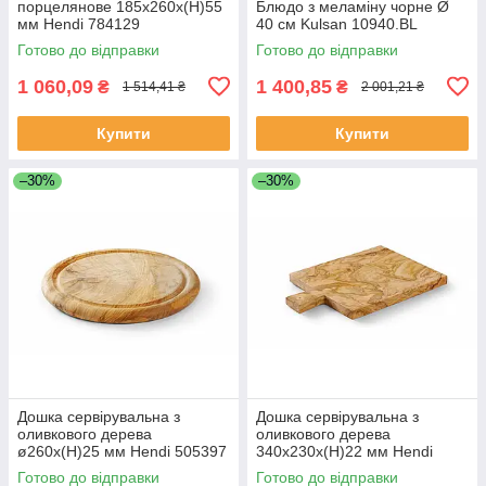
порцелянове 185х260х(Н)55
Блюдо з меламіну чорне Ø
мм Hendi 784129
40 см Kulsan 10940.BL
Готово до відправки
Готово до відправки
1 060,09
1 400,85
₴
₴
1 514,41 ₴
2 001,21 ₴
Купити
Купити
–30%
–30%
Дошка сервірувальна з
Дошка сервірувальна з
оливкового дерева
оливкового дерева
ø260x(H)25 мм Hendi 505397
340x230x(H)22 мм Hendi
505427
Готово до відправки
Готово до відправки