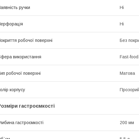
аявність ручки
Ні
Перфорація
Ні
окриття робочої поверхні
Без покр
фера використання
Fast-food
ип робочої поверхні
Матова
олір корпусу
Прозори
Розміри гастроємкості
либина гастроємкості
200 мм
б`єм
5.5 л