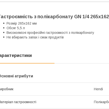
Гастроємність з полікарбонату GN 1/4 265x162
Розмір 265x162 мм
Обсяг 5,5 л
Високоякісні професійні гастроємкості з полікарбонату
Не вбирають запах і смак продуктів
арактеристики
Основні атрибути
иробник
Hendi
атеріал гастроємності
Полікарб