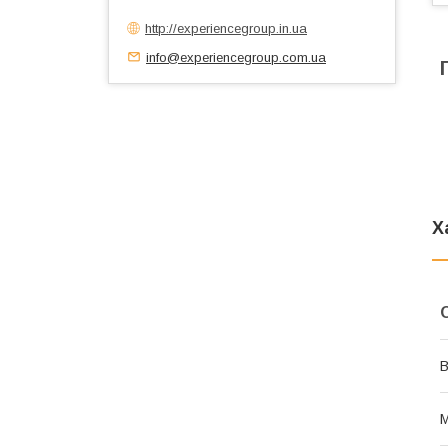
http://experiencegroup.in.ua
info@experiencegroup.com.ua
Х
В
М