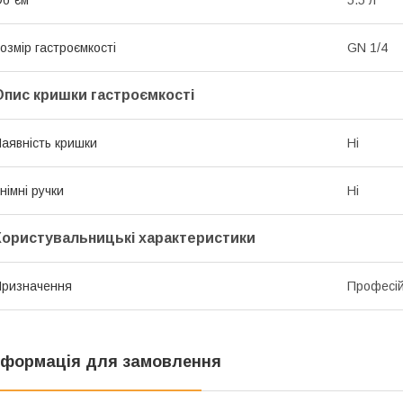
озмір гастроємкості
GN 1/4
Опис кришки гастроємкості
аявність кришки
Ні
німні ручки
Ні
Користувальницькі характеристики
ризначення
Професі
нформація для замовлення