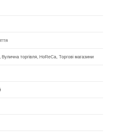
иття
, Вулична торгівля, HoReCa, Торгові магазини
й