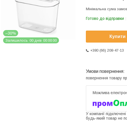
Мінімальна сума замов
Готово до відправки
–30%
Купити
Залишилось
0
0
днів
0
0
0
0
0
0
+380 (66) 208-47-13
повернення товару п
У компанії підключені
будь-який товар не п