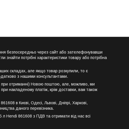
лення безпосередньо через сайт або зателефонувавши
ли знайти потрібні характеристики товару або потрібна
аших складах, але якщо товар розкупили, то є
одатково з нашими консультантами.
а при отриманні) Новою поштою, але, можливо, ми
 при накладеному платіж, крім доставки, вам також
1608 в Києві, Одесі, Львові, Дніпрі, Харкові,
авництва даного перевізника.
 л Hendi 861608 з ПДВ та отримати від нас всі