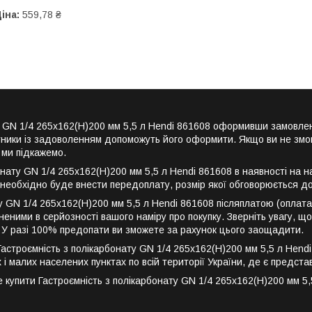
іна:
559,78 ₴
ату GN 1/4 265x162(Н)200 мм 5,5 л Hendi 861608 оформивши замов
ітники із задоволенням допоможуть його оформити. Якщо ви не змог
 ми підкажемо.
нату GN 1/4 265x162(Н)200 мм 5,5 л Hendi 861608 в наявності на н
 необхідно буде внести передоплату, розмір якої обговорюється д
у GN 1/4 265x162(Н)200 мм 5,5 л Hendi 861608 післяплатою (оплат
еними в серйозності вашого наміру про покупку. Зверніть увагу, що
. У разі 100% предопати ви зможете за рахунок цього заощадити.
троємність з полікарбонату GN 1/4 265x162(Н)200 мм 5,5 л Hendi 86
х і малих населених пунктах по всій території України, де є предст
упити Гастроємність з полікарбонату GN 1/4 265x162(Н)200 мм 5,5