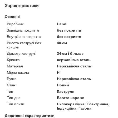
Характеристики
Основні
Виробник
Hendi
Зовнішнє покриття
без покриття
Внутрішнє покриття
без покриття
Висота каструлі без
40 см
кришки
Діаметр каструлі
34 см і більше
Кришка
нержавіюча сталь
Матеріал
Нержавіюча сталь
Мірна шкала
Ні
Ручка
Нержавіюча сталь
Стан
Новий
Тип
Каструля
Тип дна
Багатошарове
Тип плити
Склокерамічна, Електрична,
Індукційна, Газова
Додаткові характеристики