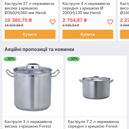
Каструля 37 л нержавіюча
Каструля 4 л нержавіюча
Каст
висока з кришкою
середня з кришкою Ø
висо
Ø360(Н)360 мм Hendi
200(Н)130 мм Hendi
Ø160
832707
831205
832
10 380,70
2 754,87
2 2
₴
₴
14 829,58 ₴
3 935,53 ₴
3 244
Купити
Купити
Акційні пропозиції та новинки
–30%
–30%
Каструля 3 л нержавіюча
Каструля 7,2 л нержавіюча
висока з кришкою Forest
середня з кришкою Forest