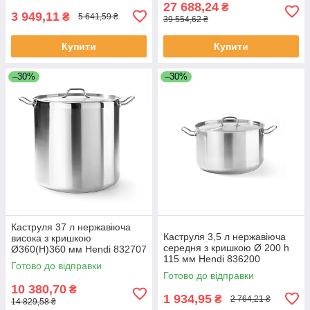
27 688,24
₴
3 949,11
₴
5 641,59 ₴
39 554,62 ₴
Купити
Купити
–30%
–30%
Каструля 37 л нержавіюча
Каструля 3,5 л нержавіюча
висока з кришкою
середня з кришкою Ø 200 h
Ø360(Н)360 мм Hendi 832707
115 мм Hendi 836200
Готово до відправки
Готово до відправки
10 380,70
₴
1 934,95
₴
2 764,21 ₴
14 829,58 ₴