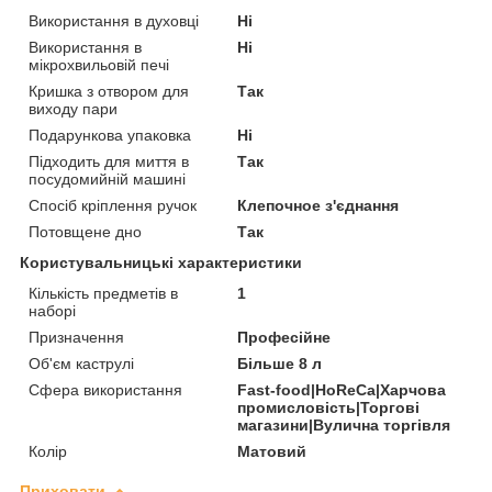
Використання в духовці
Ні
Використання в
Ні
мікрохвильовій печі
Кришка з отвором для
Так
виходу пари
Подарункова упаковка
Ні
Підходить для миття в
Так
посудомийній машині
Спосіб кріплення ручок
Клепочное з'єднання
Потовщене дно
Так
Користувальницькі характеристики
Кількість предметів в
1
наборі
Призначення
Професійне
Об'єм каструлі
Більше 8 л
Сфера використання
Fast-food|HoReCa|Харчова
промисловість|Торгові
магазини|Вулична торгівля
Колір
Матовий
Приховати