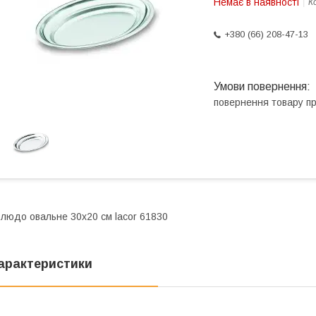
Немає в наявності
К
+380 (66) 208-47-13
повернення товару п
людо овальне 30х20 см lacor 61830
арактеристики