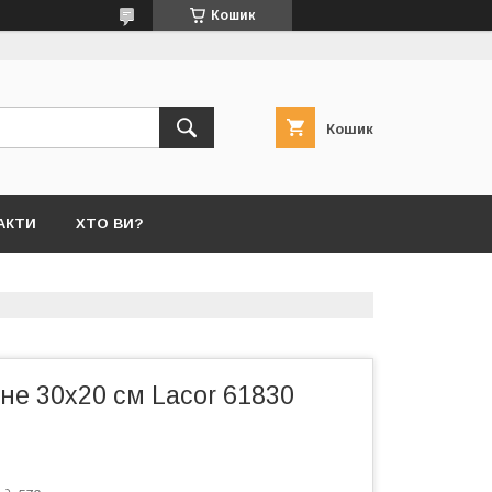
Кошик
Кошик
АКТИ
ХТО ВИ?
не 30х20 см Lacor 61830