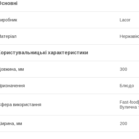
Основні
иробник
Lacor
атеріал
Нержавію
Користувальницькі характеристики
овжина, мм
300
ризначення
Блюдо
Fast-foo
фера використання
Вулична 
ирина, мм
200