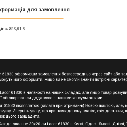
нформація для замовлення
іна:
853,91 ₴
cor 61830 оформивши замовлення безпосередньо через сайт або за
можуть його оформити. Якщо ви не змогли знайти потрібні характер
acor 61830 в наявності на наших складах, але якщо товар розкупи
ої обговорюється додатково з нашими консультантами.
r 61830 післяплатою (оплата при отриманні) Новою поштою, але, м
окупку. Зверніть увагу, що при накладеному платіж, крім доставки,
унок цього заощадити.
до овальне 30х20 см Lacor 61830 в Києві, Одесі, Львові, Дніпрі, Ха