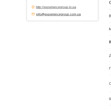
http://experiencegroup.in.ua
info@experiencegroup.com.ua
В
М
Д
П
С
Ш