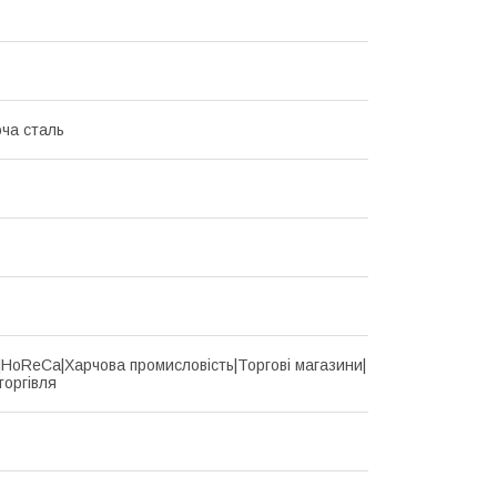
ча сталь
d|HoReCa|Харчова промисловість|Торгові магазини|
торгівля