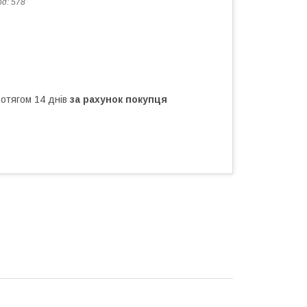
од:
578
ротягом 14 днів
за рахунок покупця