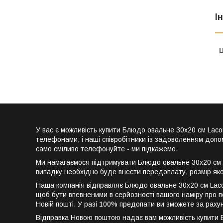
І
Ц
У вас є можливість купити Блюдо овальне 30х20 см La
телефонами, і наші співробітники із задоволенням допо
само сміливо телефонуйте - ми підкажемо.
Ми намагаємося підтримувати Блюдо овальне 30х20 см L
випадку необхідно буде внести передоплату, розмір як
Наша компанія відправляє Блюдо овальне 30х20 см Laco
щоб бути впевненими в серйозності вашого наміру про п
Новій пошті. У разі 100% предопати ви зможете за рах
Відправка Новою поштою надає вам можливість купити Блю