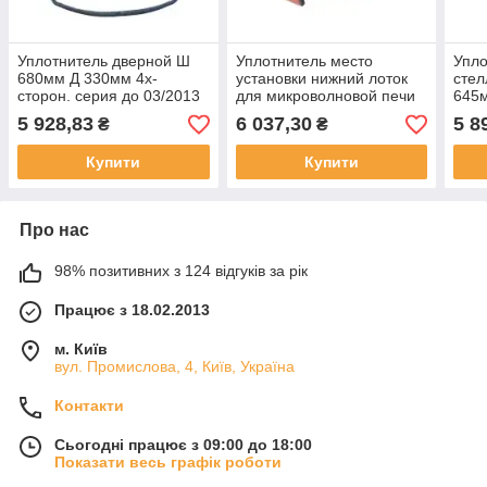
Уплотнитель дверной Ш
Уплотнитель место
Упло
680мм Д 330мм 4х-
установки нижний лоток
сте
сторон. серия до 03/2013
для микроволновой печи
645м
с 12тью крепежными
Д 2130мм Ш 115мм В 7мм
RETI
5 928,83
6 037,30
5 8
₴
₴
крючками для Amatis,
для ACP
Bartscher
Купити
Купити
Про нас
98% позитивних з 124 відгуків за рік
Працює з 18.02.2013
м. Київ
вул. Промислова, 4, Київ, Україна
Контакти
Сьогодні працює з 09:00 до 18:00
Показати весь графік роботи