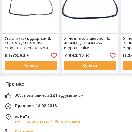
Уплотнитель дверной Ш
Уплотнитель дверной Ш
Упло
405мм Д 460мм 4х-
405мм Д 505мм 4х-
360м
сторон. с крепежными
сторон. с 4мя
стор
крючками для Ambassade
крепежными крючками
Amb
6 573,84
7 994,17
6 4
₴
₴
для Ambassade
Купити
Купити
Про нас
98% позитивних з 124 відгуків за рік
Працює з 18.02.2013
м. Київ
вул. Промислова, 4, Київ, Україна
Контакти