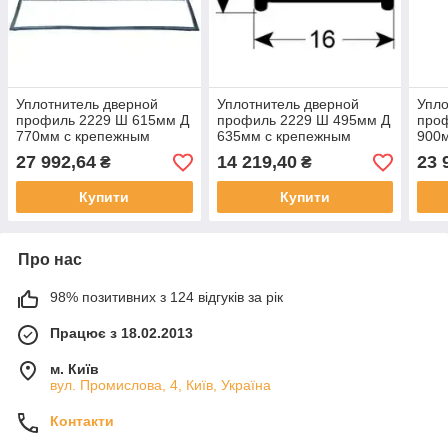
Уплотнитель дверной
Уплотнитель дверной
Упло
профиль 2229 Ш 615мм Д
профиль 2229 Ш 495мм Д
про
770мм с крепежным
635мм с крепежным
900
набором подходит для
набором подходит для
набо
27 992,64
14 219,40
23 
₴
₴
FALCON для Falcon
FALCON для Falcon
FAL
Купити
Купити
Про нас
98% позитивних з 124 відгуків за рік
Працює з 18.02.2013
м. Київ
вул. Промислова, 4, Київ, Україна
Контакти