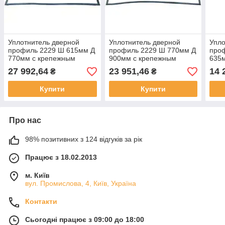
Уплотнитель дверной
Уплотнитель дверной
Упло
профиль 2229 Ш 615мм Д
профиль 2229 Ш 770мм Д
про
770мм с крепежным
900мм с крепежным
635
набором подходит для
набором подходит для
набо
27 992,64
23 951,46
14 
₴
₴
FALCON для Falcon
FALCON для Falcon
FAL
Купити
Купити
Про нас
98% позитивних з 124 відгуків за рік
Працює з 18.02.2013
м. Київ
вул. Промислова, 4, Київ, Україна
Контакти
Сьогодні працює з 09:00 до 18:00