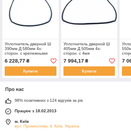
Уплотнитель дверной Ш
Уплотнитель дверной Ш
Упло
390мм Д 580мм 4х-
405мм Д 505мм 4х-
550м
сторон. с крепежными
сторон. с 4мя
стор
крючками для Ambassade
крепежными крючками
кре
6 228,77
7 994,17
7 0
₴
₴
для Ambassade
нару
Colg
Купити
Купити
Про нас
98% позитивних з 124 відгуків за рік
Працює з 18.02.2013
м. Київ
вул. Промислова, 4, Київ, Україна