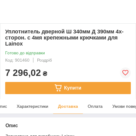
Уплотнитель дверной Ш 340мм Д 390мм 4х-
сторон. с 4мя крепежными крючками для
Lainox
Готово до відправки
Код: 901460
Роздріб
7 296,02
₴
Купити
пис
Характеристики
Доставка
Оплата
Умови пове
Опис
Запчастина для виробника: Lainox.