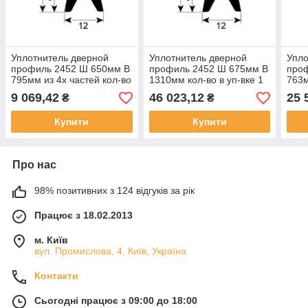
Уплотнитель дверной
Уплотнитель дверной
Упло
профиль 2452 Ш 650мм В
профиль 2452 Ш 675мм В
про
795мм из 4х частей кол-во
1310мм кол-во в уп-вке 1
763м
в уп-вке 1 посадочный
посадочный размер для
вке 
9 069,42
46 023,12
25 
₴
₴
размер для Lainox
Lainox
ELO
Купити
Купити
Про нас
98% позитивних з 124 відгуків за рік
Працює з 18.02.2013
м. Київ
вул. Промислова, 4, Київ, Україна
Контакти
Сьогодні працює з 09:00 до 18:00