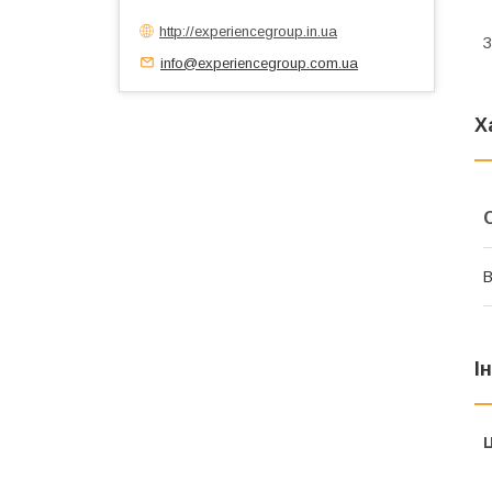
http://experiencegroup.in.ua
З
info@experiencegroup.com.ua
Х
В
І
Ц