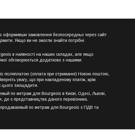
ois оформивши замовлення безпосередньо через сайт
рмити. Якщо ви не змогли знайти потрібні
geois в наявності на наших складах, але якщо
р якої обговорюється додатково з нашими
is післяплатою (оплата при отриманні) Новою поштою,
верніть увагу, що при накладеному платіж, крім
к цього заощадити.
ый по метрам для Bourgeois в Києві, Одесі, Львові,
їни, де є представництва даного перевізника.
, продаваемый по метрам для Bourgeois з ПДВ та