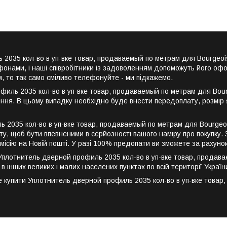
ь 2035 кол-во в уп-вке товар, продаваемый по метрам для Bourge
онами, і наші співробітники із задоволенням допоможуть його офо
, то так само сміливо телефонуйте - ми підкажемо.
иль 2035 кол-во в уп-вке товар, продаваемый по метрам для Bour
лення. В цьому випадку необхідно буде внести передоплату, розмі
 2035 кол-во в уп-вке товар, продаваемый по метрам для Bourgeo
у, щоб бути впевненими в серйозності вашого наміру про покупку. З
місію на Новій пошті. У разі 100% предопати ви зможете за рахуно
лотнитель дверной профиль 2035 кол-во в уп-вке товар, продаваем
та в інших великих і малих населених пунктах по всій території Укра
 купити Уплотнитель дверной профиль 2035 кол-во в уп-вке товар