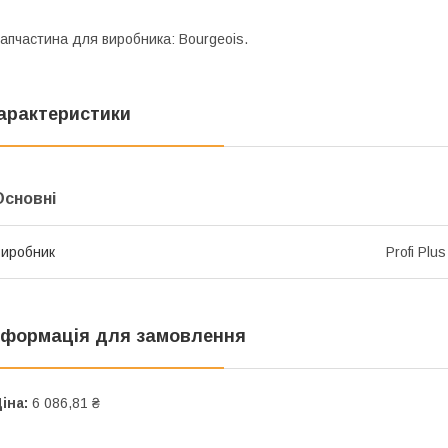
апчастина для виробника: Bourgeois.
арактеристики
Основні
иробник
Profi Plus
нформація для замовлення
іна:
6 086,81 ₴