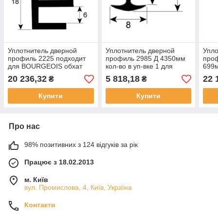
Уплотнитель дверной
Уплотнитель дверной
Упло
профиль 2225 подходит
профиль 2985 Д 4350мм
про
для BOURGEOIS обхат
кол-во в уп-вке 1 для
699м
2030мм для Bourgeois
Bourgeois
откр
20 236,32
5 818,18
22 
₴
₴
для 
Röde
Купити
Купити
Про нас
98% позитивних з 124 відгуків за рік
Працює з 18.02.2013
м. Київ
вул. Промислова, 4, Київ, Україна
Контакти