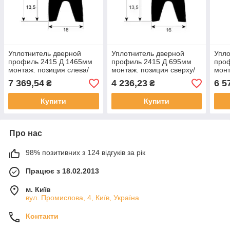
Уплотнитель дверной
Уплотнитель дверной
Упло
профиль 2415 Д 1465мм
профиль 2415 Д 695мм
про
монтаж. позиция слева/
монтаж. позиция сверху/
монт
справа кол-во в уп-вке 1
снизу кол-во в уп-вке 1
кол-
7 369,54
4 236,23
6 5
₴
₴
для Foinox
для Lainox, Berto's, Foinox
Küpp
Купити
Купити
Про нас
98% позитивних з 124 відгуків за рік
Працює з 18.02.2013
м. Київ
вул. Промислова, 4, Київ, Україна
Контакти