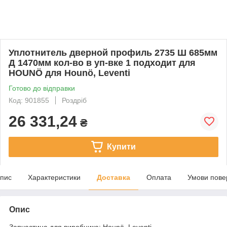
Уплотнитель дверной профиль 2735 Ш 685мм
Д 1470мм кол-во в уп-вке 1 подходит для
HOUNÖ для Hounö, Leventi
Готово до відправки
Код: 901855
Роздріб
26 331,24
₴
Купити
пис
Характеристики
Доставка
Оплата
Умови пове
Опис
Запчастина для виробника: Hounö, Leventi.