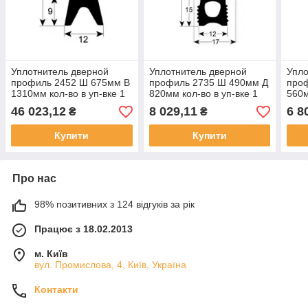
Уплотнитель дверной
Уплотнитель дверной
Упло
профиль 2452 Ш 675мм В
профиль 2735 Ш 490мм Д
про
1310мм кол-во в уп-вке 1
820мм кол-во в уп-вке 1
560м
посадочный размер для
подходит для HOUNÖ для
под
46 023,12
8 029,11
6 8
₴
₴
Lainox
Hounö, Leventi
Houn
Купити
Купити
Про нас
98% позитивних з 124 відгуків за рік
Працює з 18.02.2013
м. Київ
вул. Промислова, 4, Київ, Україна
Контакти