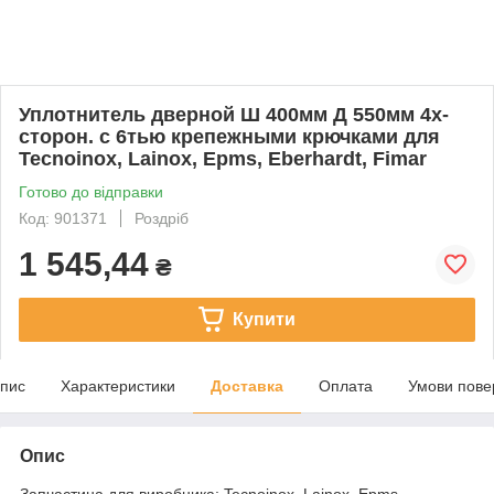
Уплотнитель дверной Ш 400мм Д 550мм 4х-
сторон. с 6тью крепежными крючками для
Tecnoinox, Lainox, Epms, Eberhardt, Fimar
Готово до відправки
Код: 901371
Роздріб
1 545,44
₴
Купити
пис
Характеристики
Доставка
Оплата
Умови пове
Опис
Запчастина для виробника: Tecnoinox, Lainox, Epms,