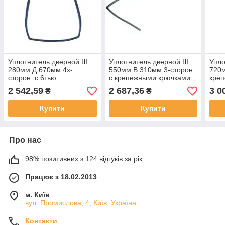
Уплотнитель дверной Ш
Уплотнитель дверной Ш
Упло
280мм Д 670мм 4х-
550мм В 310мм 3-сторон.
720м
сторон. с 6тью
с крепежными крючками
кре
крепежными крючками
для Mastro, Modular
для 
2 542,59
2 687,36
3 0
₴
₴
наружный размер для
Gierre
Купити
Купити
Про нас
98% позитивних з 124 відгуків за рік
Працює з 18.02.2013
м. Київ
вул. Промислова, 4, Київ, Україна
Контакти