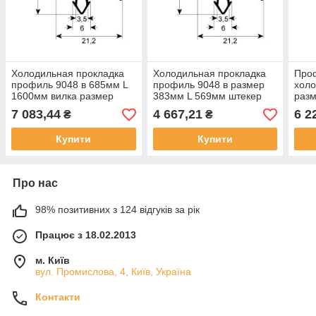
Холодильная прокладка
Холодильная прокладка
Про
профиль 9048 в 685мм L
профиль 9048 в размер
холо
1600мм вилка размер
383мм L 569мм штекер
разм
стеклянная дверь для
для Cookmax, Polaris
L 75
7 083,44
4 667,21
6 2
₴
₴
Sagi, Angelo Po
Fiocc
Купити
Купити
Про нас
98% позитивних з 124 відгуків за рік
Працює з 18.02.2013
м. Київ
вул. Промислова, 4, Київ, Україна
Контакти