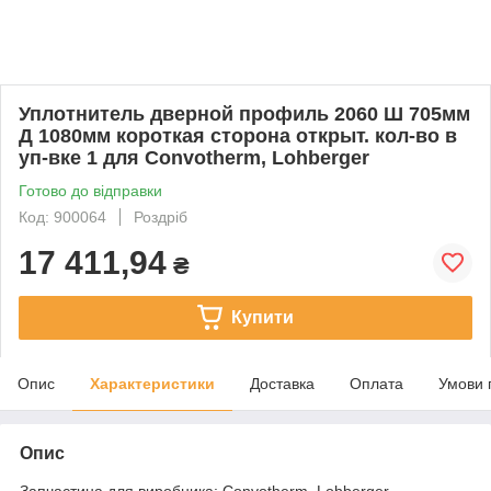
Уплотнитель дверной профиль 2060 Ш 705мм
Д 1080мм короткая сторона открыт. кол-во в
уп-вке 1 для Convotherm, Lohberger
Готово до відправки
Код: 900064
Роздріб
17 411,94
₴
Купити
Опис
Характеристики
Доставка
Оплата
Умови 
Опис
Запчастина для виробника: Convotherm, Lohberger.