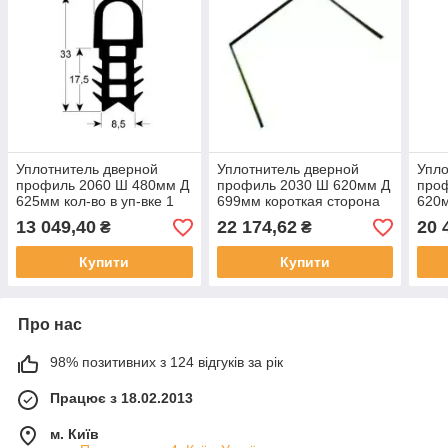
Уплотнитель дверной
Уплотнитель дверной
Упло
профиль 2060 Ш 480мм Д
профиль 2030 Ш 620мм Д
про
625мм кол-во в уп-вке 1
699мм короткая сторона
620м
для прибора 6 x 1/1 для
открыт. кол-во в уп-вке 1
откр
13 049,40
22 174,62
20 
₴
₴
Convotherm
для Electrolux, Juno-
для 
Röder-Senking
Röde
Купити
Купити
Про нас
98% позитивних з 124 відгуків за рік
Працює з 18.02.2013
м. Київ