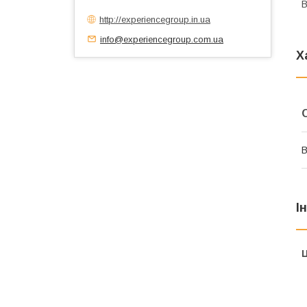
В
http://experiencegroup.in.ua
info@experiencegroup.com.ua
Х
В
І
Ц