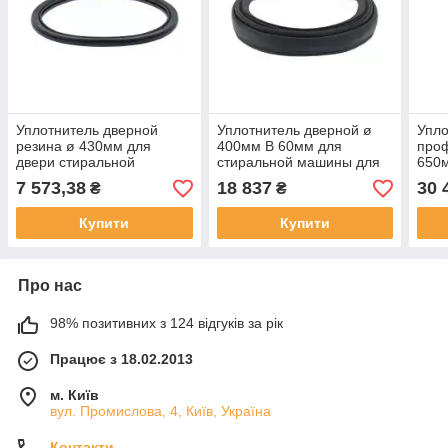
Уплотнитель дверной
Уплотнитель дверной ø
Упло
резина ø 430мм для
400мм В 60мм для
про
двери стиральной
стиральной машины для
650м
машины для Whirlpool,
Whirlpool, Epms, Indesit,
нару
7 573,38
18 837
30 
₴
₴
Epms, Primus,
Imesa
Mori
Grandimpianti
Купити
Купити
Про нас
98% позитивних з 124 відгуків за рік
Працює з 18.02.2013
м. Київ
вул. Промислова, 4, Київ, Україна
Контакти