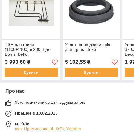
ТЭН для гриля
Уплотнение двери beko
Упло
(1100+1100) в 230 В для
для Epms, Beko
370x
Epms, Beko
Bek
3 993,60
5 102,55
1 9
₴
₴
Купити
Купити
Про нас
98% позитивних з 124 відгуків за рік
Працює з 18.02.2013
м. Київ
вул. Промислова, 4, Київ, Україна