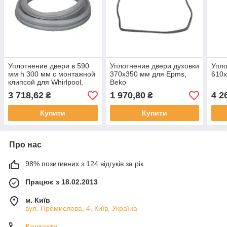
Уплотнение двери в 590
Уплотнение двери духовки
Упло
мм h 300 мм с монтажной
370x350 мм для Epms,
610x
клипсой для Whirlpool,
Beko
Epms, Indesit, Maytag,
3 718,62
1 970,80
4 2
₴
₴
Ignis, Bauknecht - Indesit
Купити
Купити
Про нас
98% позитивних з 124 відгуків за рік
Працює з 18.02.2013
м. Київ
вул. Промислова, 4, Київ, Україна
Контакти