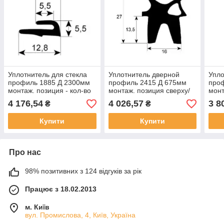
Уплотнитель для стекла
Уплотнитель дверной
Упло
профиль 1885 Д 2300мм
профиль 2415 Д 675мм
про
монтаж. позиция - кол-во
монтаж. позиция сверху/
монт
в уп-вке 1 для Whirlpool,
снизу кол-во в уп-вке 1
в уп
4 176,54
4 026,57
3 8
₴
₴
Inoxtrend
для Foinox
Mast
Купити
Купити
Про нас
98% позитивних з 124 відгуків за рік
Працює з 18.02.2013
м. Київ
вул. Промислова, 4, Київ, Україна