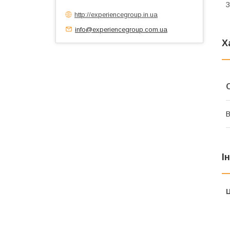
З
http://experiencegroup.in.ua
info@experiencegroup.com.ua
Х
В
І
Ц