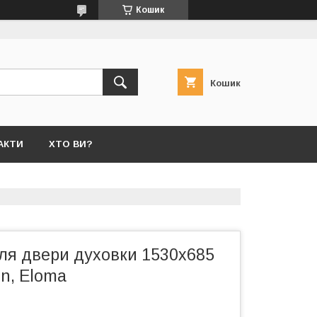
Кошик
Кошик
АКТИ
ХТО ВИ?
ля двери духовки 1530x685
n, Eloma