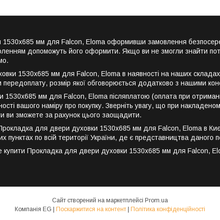
ки 1530x685 мм для Falcon, Eloma оформивши замовлення безпосер
воленням допоможуть його оформити. Якщо ви не змогли знайти пот
мо.
вки 1530x685 мм для Falcon, Eloma в наявності на наших складах,
и передоплату, розмір якої обговорюється додатково з нашими кон
 1530x685 мм для Falcon, Eloma післяплатою (оплата при отриман
ості вашого наміру про покупку. Зверніть увагу, що при накладеном
ти ви зможете за рахунок цього заощадити.
кладка для двери духовки 1530x685 мм для Falcon, Eloma в Києві, 
их пунктах по всій території України, де є представництва даного п
купити Прокладка для двери духовки 1530x685 мм для Falcon, Elom
Сайт створений на маркетплейсі
Prom.ua
Компанія EG |
Поскаржитися на контент
|
Політика конфіденційності