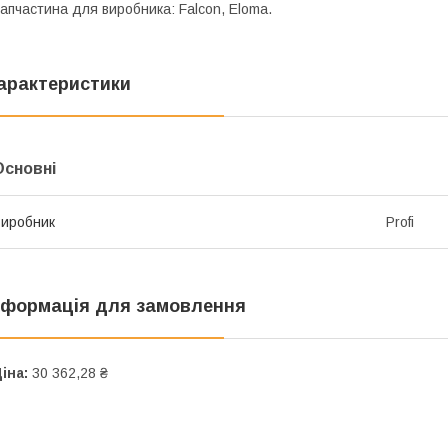
апчастина для виробника: Falcon, Eloma.
арактеристики
Основні
иробник
Profi
нформація для замовлення
іна:
30 362,28 ₴