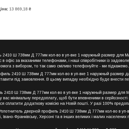
іна:
13 869,18 ₴
ь 2410 Ш 738мм Д 777мм кол-во в уп-вке 1 наружный размер для M
в офіс за вказаними телефонами, і наші співробітники із задово
помога з вибором, то так само сміливо телефонуйте - ми підкажемо.
иль 2410 Ш 738мм Д 777мм кол-во в уп-вке 1 наружный размер для
ставити під замовлення. В цьому випадку необхідно буде внести п
 2410 Ш 738мм Д 777мм кол-во в уп-вке 1 наружный размер для Mar
 вас мінімальну передоплату, щоб бути впевненими в серйозності в
ся сплатити додаткову комісію на Новій пошті. У разі 100% предо
плотнитель дверной профиль 2410 Ш 738мм Д 777мм кол-во в уп-вк
ві, Івано-Франківську, Херсоні та в інших великих і малих населених