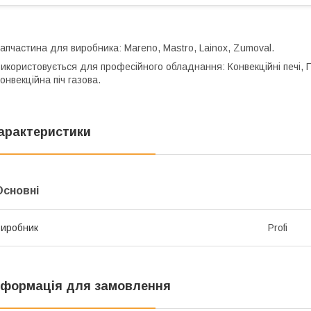
апчастина для виробника: Mareno, Mastro, Lainox, Zumoval.
икористовується для професійного обладнання: Конвекційні печі, 
онвекційна піч газова.
арактеристики
Основні
иробник
Profi
нформація для замовлення