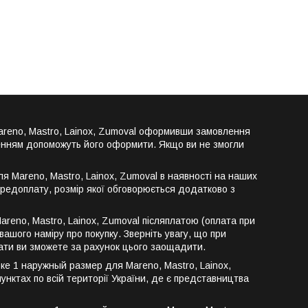
areno, Mastro, Lainox, Zumoval оформивши замовлення
ленням допоможуть його оформити. Якщо ви не змогли
 Mareno, Mastro, Lainox, Zumoval в наявності на наших
ередоплату, розмір якої обговорюється додатково з
eno, Mastro, Lainox, Zumoval післяплатою (оплата при
ашого наміру про покупку. Зверніть увагу, що при
пати ви зможете за рахунок цього заощадити.
е 1 наружный размер для Mareno, Mastro, Lainox,
 пунктах по всій території України, де є представництва