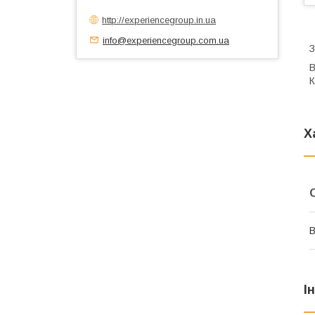
http://experiencegroup.in.ua
info@experiencegroup.com.ua
З
В
К
Х
В
І