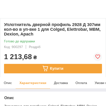
Уплотнитель дверной профиль 2928 Д 307мм
кол-во в уп-вке 1 для Colged, Elettrobar, MBM,
Dexion, Apach
Готово до відправки
Код: 900297
Роздріб
1 213,68
₴
Купити
Опис
Характеристики
Доставка
Оплата
Умови 
Опис
Запчастина для виробника: Colged, Elettrobar, MBM, Dexion,