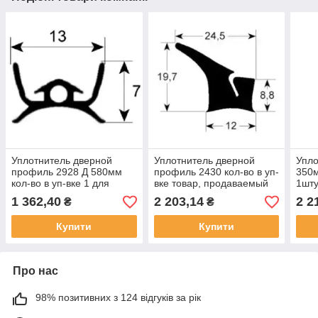
Уплотнитель дверной
Уплотнитель дверной
Упло
профиль 2928 Д 580мм
профиль 2430 кол-во в уп-
350м
кол-во в уп-вке 1 для
вке товар, продаваемый
1шту
Colged, Elettrobar, MBM,
по метрам для Emmepi,
1 362,40
2 203,14
2 2
₴
₴
Dexion
Sogeco
Купити
Купити
Про нас
98% позитивних з 124 відгуків за рік