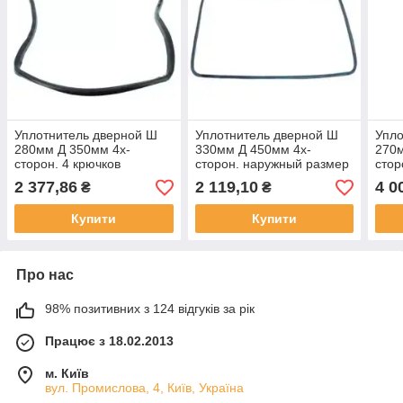
Уплотнитель дверной Ш
Уплотнитель дверной Ш
Упло
280мм Д 350мм 4х-
330мм Д 450мм 4х-
270
сторон. 4 крючков
сторон. наружный размер
стор
наружный размер для
для Mareno, Mastro,
для
2 377,86
2 119,10
4 0
₴
₴
Smeg, Smeg-professional
Modular
Купити
Купити
Про нас
98% позитивних з 124 відгуків за рік
Працює з 18.02.2013
м. Київ
вул. Промислова, 4, Київ, Україна