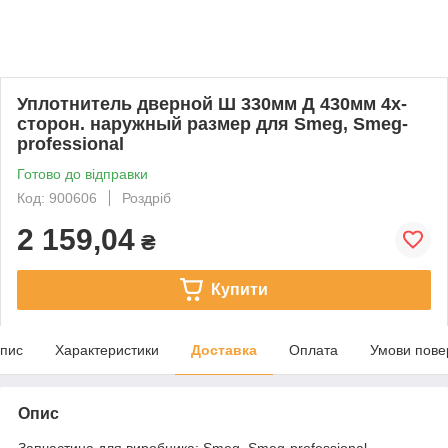
Уплотнитель дверной Ш 330мм Д 430мм 4х-
сторон. наружный размер для Smeg, Smeg-
professional
Готово до відправки
Код: 900606
Роздріб
2 159,04
₴
Купити
пис
Характеристики
Доставка
Оплата
Умови пове
Опис
Запчастина для виробника: Smeg, Smeg-professional.