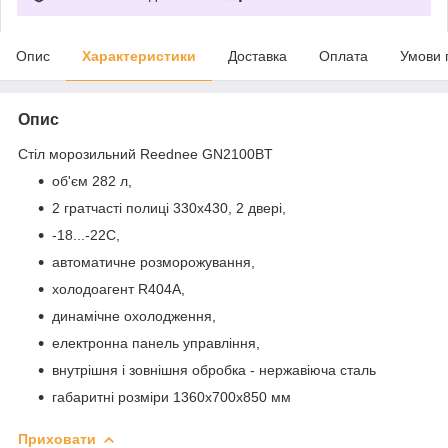
Опис
Характеристики
Доставка
Оплата
Умови 
Опис
Стіл морозильний Reednee GN2100BT
об'єм 282 л,
2 гратчасті полиці 330х430, 2 двері,
-18...-22С,
автоматичне розморожування,
холодоагент R404A,
динамічне охолодження,
електронна панель управління,
внутрішня і зовнішня обробка - нержавіюча сталь
габаритні розміри 1360х700х850 мм
Приховати