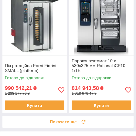
Пароконвектомат 10 х
Піч ротаційна Forni Fiorini
530х325 мм Rational iCP10-
SMALL (platform)
1/1E
Готово до відправки
Готово до відправки
990 542,21
814 943,58
₴
₴
1 238 177,76 ₴
1 018 679,47 ₴
Купити
Купити
Показати ще