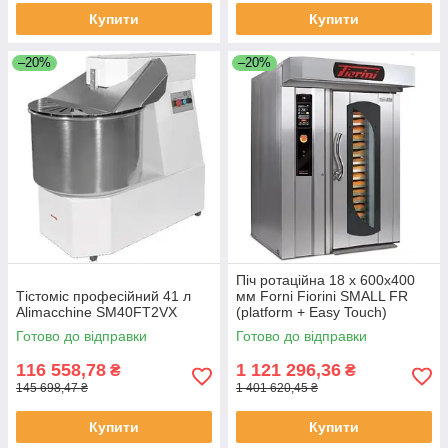
Купити
Купити
–20%
–20%
Піч ротаційна 18 х 600х400
Тістоміс професійний 41 л
мм Forni Fiorini SMALL FR
Alimacchine SM40FT2VX
(platform + Easy Touch)
Готово до відправки
Готово до відправки
116 558,78
1 121 296,36
₴
₴
145 698,47 ₴
1 401 620,45 ₴
Купити
Купити