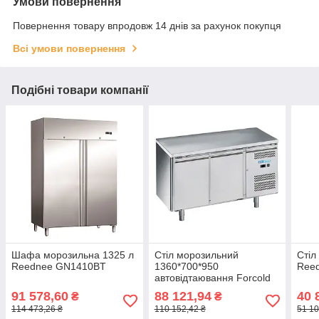
Умови повернення
Повернення товару впродовж 14 днів за рахунок покупця
Всі умови повернення
Подібні товари компанії
Шафа морозильна 1325 л
Стіл морозильний
Стіл
Reednee GN1410BT
1360*700*950
Ree
автовідтаювання Forcold
M-GN2100BT-FC
91 578,60
88 121,94
40 
₴
₴
114 473,26 ₴
110 152,42 ₴
51 10