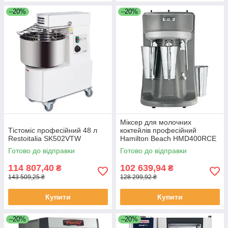
–20%
–20%
Міксер для молочних
Тістоміс професійний 48 л
коктейлів професійний
Restoitalia SK502VTW
Hamilton Beach HMD400RCE
Готово до відправки
Готово до відправки
114 807,40
102 639,94
₴
₴
143 509,25 ₴
128 299,92 ₴
Купити
Купити
–20%
–20%