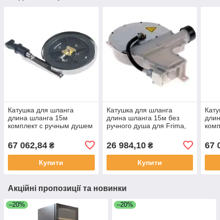
Катушка для шланга
Катушка для шланга
Кату
длина шланга 15м
длина шланга 15м без
длин
комплект с ручным душем
ручного душа для Frima,
комп
для Krefft, Metos, Rational
Rational, Universal part
для 
67 062,84
26 984,10
67 
₴
₴
Купити
Купити
Акційні пропозиції та новинки
–20%
–20%