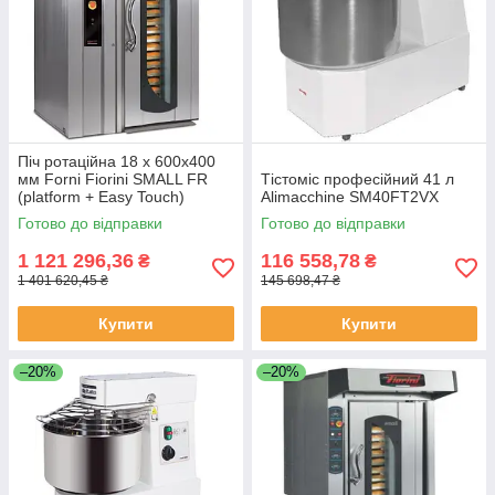
Піч ротаційна 18 х 600х400
мм Forni Fiorini SMALL FR
Тістоміс професійний 41 л
(platform + Easy Touch)
Alimacchine SM40FT2VX
Готово до відправки
Готово до відправки
1 121 296,36
116 558,78
₴
₴
1 401 620,45 ₴
145 698,47 ₴
Купити
Купити
–20%
–20%