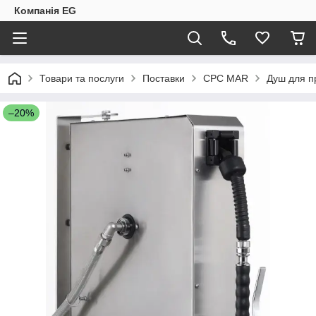
Компанія EG
Товари та послуги
Поставки
CPC MAR
Душ для п
–20%