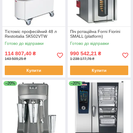
Тістоміс професійний 48 л
Піч ротаційна Forni Fiorini
Restoitalia SK502VTW
SMALL (platform)
Готово до відправки
Готово до відправки
114 807,40
990 542,21
₴
₴
143 509,25 ₴
1 238 177,76 ₴
Купити
Купити
–20%
–20%