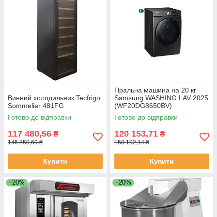
Пральна машина на 20 кг
Винний холодильник Tecfrigo
Samsung WASHING LAV 2025
Sommelier 481FG
(WF20DG8650BV)
Готово до відправки
Готово до відправки
117 480,56
120 153,71
₴
₴
146 850,69 ₴
150 192,14 ₴
Купити
Купити
–20%
–20%