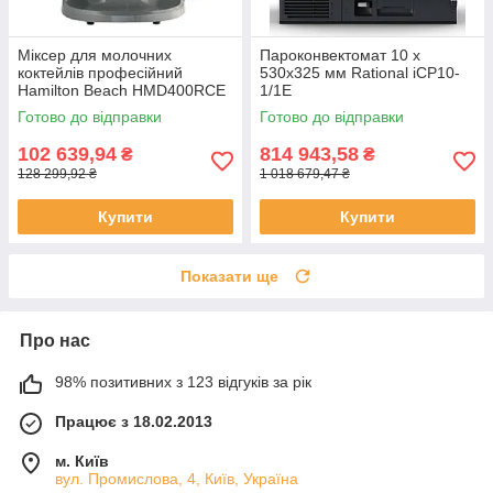
Міксер для молочних
Пароконвектомат 10 х
коктейлів професійний
530х325 мм Rational iCP10-
Hamilton Beach HMD400RCE
1/1E
Готово до відправки
Готово до відправки
102 639,94
814 943,58
₴
₴
128 299,92 ₴
1 018 679,47 ₴
Купити
Купити
Показати ще
Про нас
98% позитивних з 123 відгуків за рік
Працює з 18.02.2013
м. Київ
вул. Промислова, 4, Київ, Україна