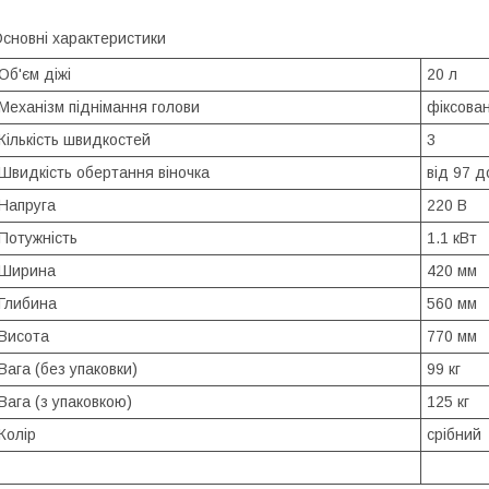
сновні характеристики
Об'єм діжі
20 л
Механізм піднімання голови
фіксова
Кількість швидкостей
3
Швидкість обертання віночка
від 97 д
Напруга
220 В
Потужність
1.1 кВт
Ширина
420 мм
Глибина
560 мм
Висота
770 мм
Вага (без упаковки)
99 кг
Вага (з упаковкою)
125 кг
Колір
срібний