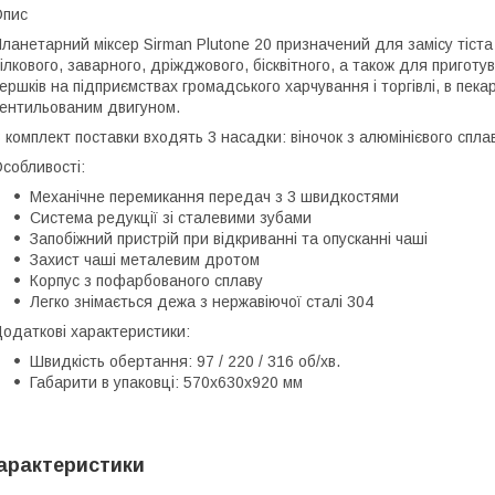
Опис
ланетарний міксер Sirman Plutone 20 призначений для замісу тіста р
ілкового, заварного, дріжджового, бісквітного, а також для приготу
ершків на підприємствах громадського харчування і торгівлі, в пе
ентильованим двигуном.
 комплект поставки входять 3 насадки: віночок з алюмінієвого сплаву
собливості:
Механічне перемикання передач з 3 швидкостями
Система редукції зі сталевими зубами
Запобіжний пристрій при відкриванні та опусканні чаші
Захист чаші металевим дротом
Корпус з пофарбованого сплаву
Легко знімається дежа з нержавіючої сталі 304
одаткові характеристики:
Швидкість обертання: 97 / 220 / 316 об/хв.
Габарити в упаковці: 570x630x920 мм
арактеристики