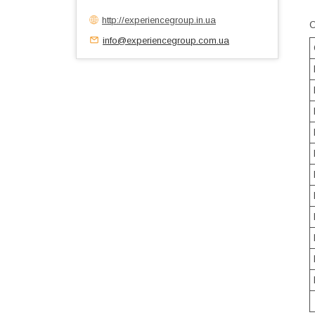
http://experiencegroup.in.ua
О
info@experiencegroup.com.ua