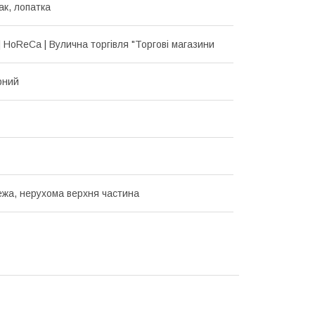
гак, лопатка
| HoReCa | Вулична торгівля "Торгові магазини
рний
ежа, нерухома верхня частина