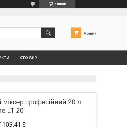
Кошик
Кошик
АКТИ
ХТО ВИ?
 міксер професійний 20 л
ne LT 20
 105,41 ₴