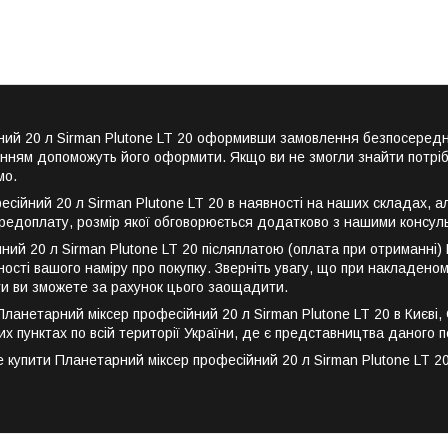
йний 20 л Sirman Plutone LT 20 оформивши замовлення безпосеред
енням допоможуть його оформити. Якщо ви не змогли знайти потріб
мо.
ійний 20 л Sirman Plutone LT 20 в наявності на наших складах, ал
редоплату, розмір якої обговорюється додатково з нашими консул
ий 20 л Sirman Plutone LT 20 післяплатою (оплата при отриманні)
ості вашого наміру про покупку. Зверніть увагу, що при накладеном
ти ви зможете за рахунок цього заощадити.
нетарний міксер професійний 20 л Sirman Plutone LT 20 в Києві, Оде
их пунктах по всій території України, де є представництва даного п
упити Планетарний міксер професійний 20 л Sirman Plutone LT 20 з