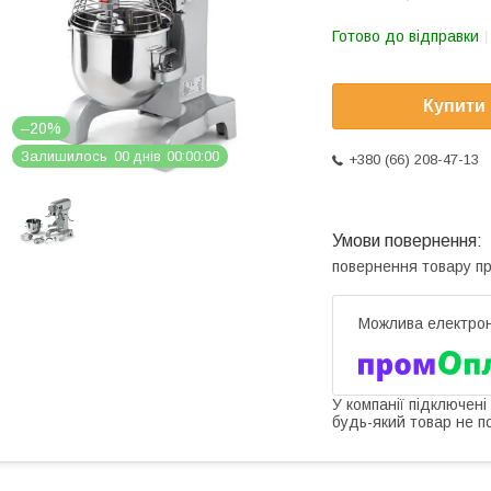
Готово до відправки
Купити
–20%
Залишилось
0
0
днів
0
0
0
0
0
0
+380 (66) 208-47-13
повернення товару п
У компанії підключені
будь-який товар не п