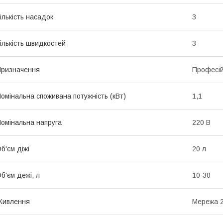
ількість насадок
3
ількість швидкостей
3
ризначення
Професі
омінальна споживана потужність (кВт)
1,1
омінальна напруга
220 В
б'єм діжі
20 л
б'єм дежі, л
10-30
Живлення
Мережа 