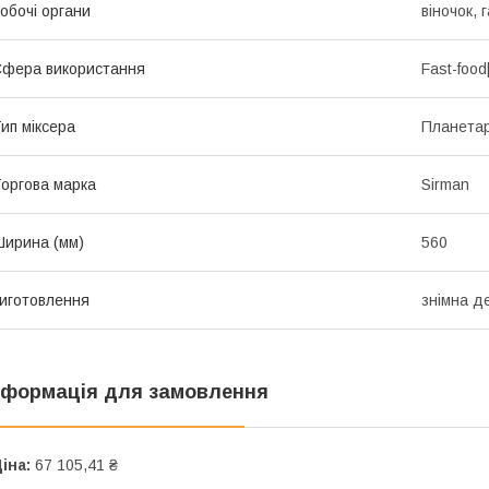
обочі органи
віночок, 
фера використання
Fast-food
ип міксера
Планета
оргова марка
Sirman
ирина (мм)
560
иготовлення
знімна д
нформація для замовлення
іна:
67 105,41 ₴