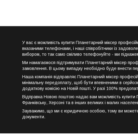
У вас є можливість купити Планетарний міксер професі
вказаними телефонами, і наші співробітники із задовол
вибором, то так само сміливо телефонуйте - ми підкаже
Ми намагаємося підтримувати Планетарний міксер профес
замовлення. В цьому випадку необхідно буде внести пе
Наша компанія відправляє Планетарний міксер професійн
мінімальну передоплату, щоб бути впевненими в серйозн
додаткову комісію на Новій пошті. У разі 100% предопа
Відправка Новою поштою надає вам можливість купити Пла
Франківську, Херсоні та в інших великих і малих населен
Зауважимо, що ми є юридичною особою, тому ви можете к
документи.