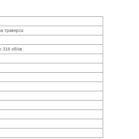
на траверса
о 316 об/хв.