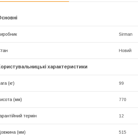
Основні
иробник
Sirman
Стан
Новий
Користувальницькі характеристики
ага (кг)
99
исота (мм)
770
арантійний термін
12
овжина (мм)
515