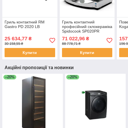
Гриль контактний RM
Гриль контактний
Пове
Gastro PD 2020 LB
професійний склокераміка
Koga
Spidocook SP020PR
25 634,77
71 022,96
157
₴
₴
30 158,55 ₴
88 778,71 ₴
196 9
Купити
Купити
Акційні пропозиції та новинки
–20%
–20%