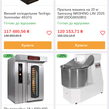
Пральна машина на 20 кг
Винний холодильник Tecfrigo
Samsung WASHING LAV 2025
Sommelier 481FG
(WF20DG8650BV)
Готово до відправки
Готово до відправки
117 480,56
120 153,71
₴
₴
146 850,69 ₴
150 192,14 ₴
Купити
Купити
–20%
–20%
Піч ротаційна 18 х 600х400