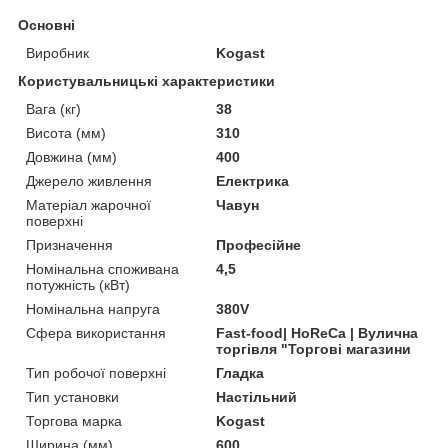
Основні
Виробник
Kogast
Користувальницькі характеристики
Вага (кг)
38
Висота (мм)
310
Довжина (мм)
400
Джерело живлення
Електрика
Матеріал жарочної
Чавун
поверхні
Призначення
Професійне
Номінальна споживана
4,5
потужність (кВт)
Номінальна напруга
380V
Сфера використання
Fast-food| HoReCa | Вулична
торгівля "Торгові магазини
Тип робочої поверхні
Гладка
Тип установки
Настільний
Торгова марка
Kogast
Ширина (мм)
600