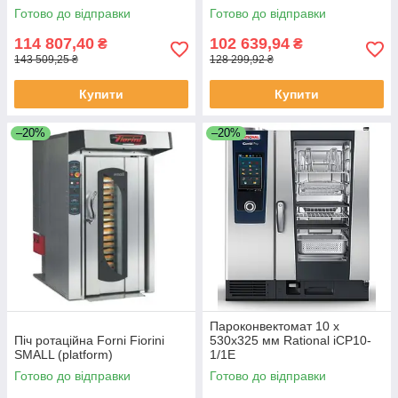
Готово до відправки
Готово до відправки
114 807,40
102 639,94
₴
₴
143 509,25 ₴
128 299,92 ₴
Купити
Купити
–20%
–20%
Пароконвектомат 10 х
Піч ротаційна Forni Fiorini
530х325 мм Rational iCP10-
SMALL (platform)
1/1E
Готово до відправки
Готово до відправки