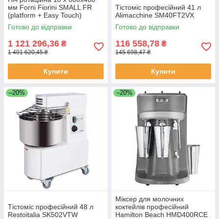
мм Forni Fiorini SMALL FR
Тістоміс професійний 41 л
(platform + Easy Touch)
Alimacchine SM40FT2VX
Готово до відправки
Готово до відправки
1 121 296,36
116 558,78
₴
₴
1 401 620,45 ₴
145 698,47 ₴
Купити
Купити
–20%
–20%
Міксер для молочних
Тістоміс професійний 48 л
коктейлів професійний
Restoitalia SK502VTW
Hamilton Beach HMD400RCE