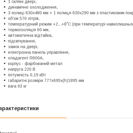
1 скляні двері,
динамічне охолодження,
3 полиці 630x480 мм + 1 полиця 630х290 мм з пластиковим пок
об'єм 570 літрів,
температурний режим +2...+8˚С (при температурі навколишньо
термоізоляція 60 мм,
автоматична відтайка,
підсвічування,
замок на двері,
електронна панель управління,
хладагент R600А,
корпус - фарбований метал
напруга 220 В
потужність 0,19 кВт
габаритні розміри 777х695х(h)1895 мм
вага 93 кг
арактеристики