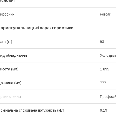
Основні
иробник
Forcar
Користувальницькі характеристики
ага (кг)
93
ид обладнання
Холодил
исота (мм)
1 895
овжина (мм)
777
ризначення
Професі
омінальна споживана потужність (кВт)
0,19