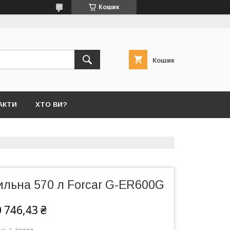
Кошик
Кошик
АКТИ
ХТО ВИ?
льна 570 л Forcar G-ER600G
 746,43 ₴