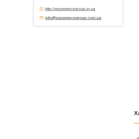
http://experiencegroup.in.ua
info@experiencegroup.com.ua
Х