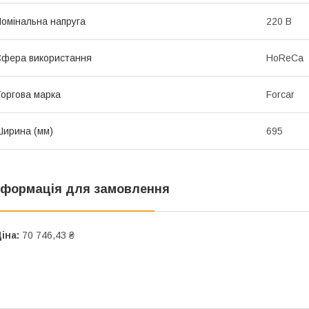
омінальна напруга
220 В
фера використання
HoReCa
оргова марка
Forcar
ирина (мм)
695
нформація для замовлення
іна:
70 746,43 ₴