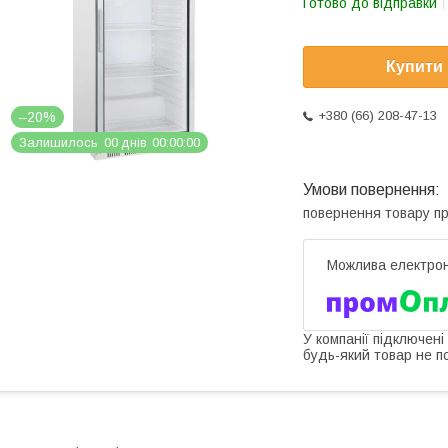
Готово до відправки
Купити
+380 (66) 208-47-13
–20%
Залишилось
0
0
днів
0
0
0
0
0
0
повернення товару п
У компанії підключені
будь-який товар не п