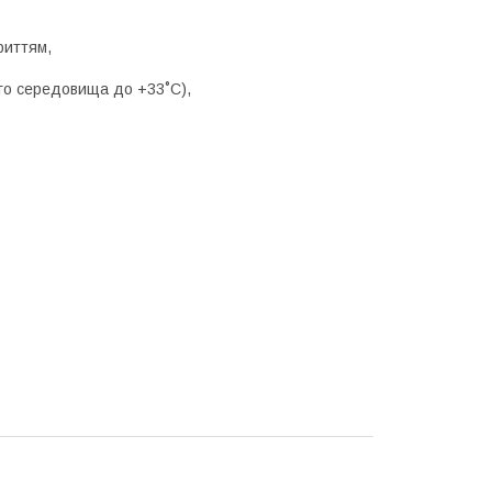
риттям,
го середовища до +33˚С),