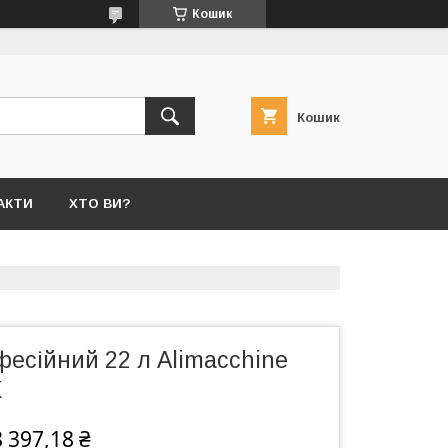
Кошик
Кошик
АКТИ
ХТО ВИ?
фесійний 22 л Alimacchine
X
 397,18 ₴