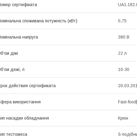
омер сертифіката
UA1.182.
омінальна споживана потужність (кВт)
0,75
омінальна напруга
380 В
б'єм діжі
22 л
б'єм дежі, л
10-30
рок действия сертификата
20.03.201
фера використання
Fast-food
ип насадки обладнання
Крюк
ип тестомеса
S-подібн