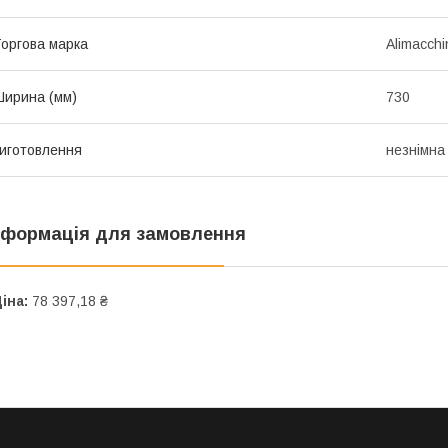
оргова марка
Alimacchi
ирина (мм)
730
иготовлення
незнімна
нформація для замовлення
іна:
78 397,18 ₴