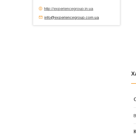
http://experiencegroup.in.ua
info@experiencegroup.com.ua
Х
В