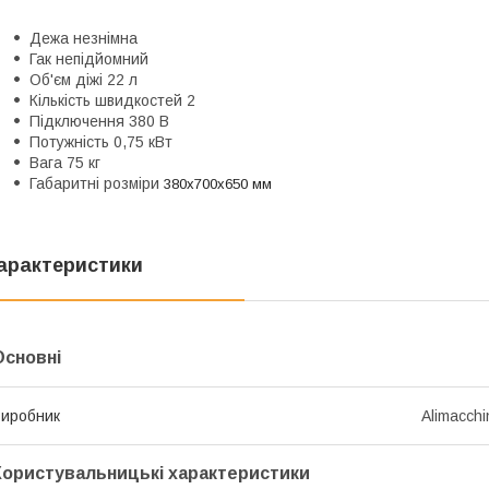
Дежа незнімна
Гак непідйомний
Об'єм діжі 22 л
Кількість швидкостей 2
Підключення 380 В
Потужність 0,75 кВт
Вага 75 кг
Габаритні розміри
380х700х650
мм
арактеристики
Основні
иробник
Alimacchi
Користувальницькі характеристики