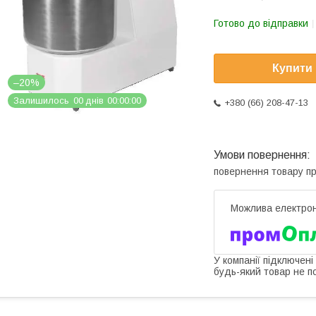
Готово до відправки
Купити
–20%
Залишилось
0
0
днів
0
0
0
0
0
0
+380 (66) 208-47-13
повернення товару п
У компанії підключені
будь-який товар не п