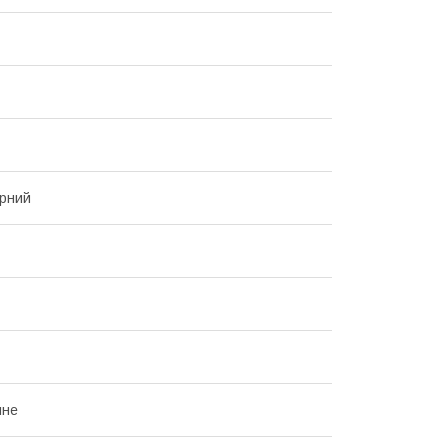
рний
йне