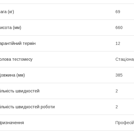
ага (кг)
69
исота (мм)
660
арантійний термін
12
олова тестомесу
Стаціона
овжина (мм)
385
ількість швидкостей
2
ількість швидкостей роботи
2
ризначення
Професі