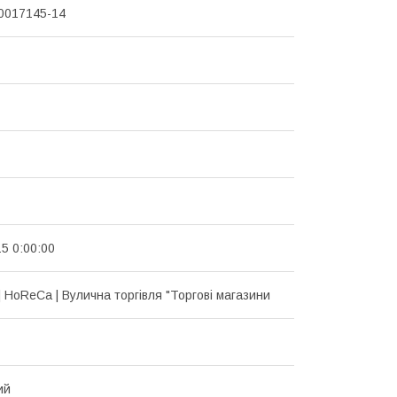
0017145-14
5 0:00:00
| HoReCa | Вулична торгівля "Торгові магазини
ий