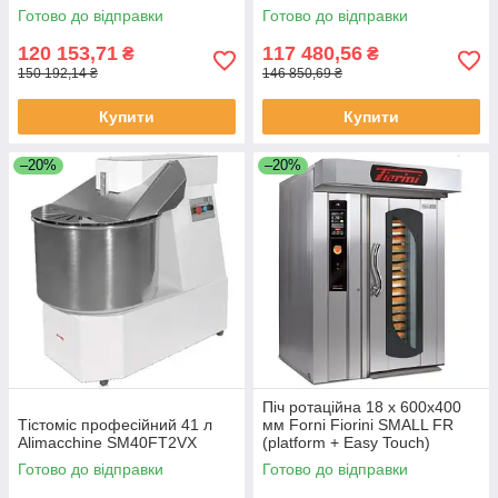
Готово до відправки
Готово до відправки
120 153,71
117 480,56
₴
₴
150 192,14 ₴
146 850,69 ₴
Купити
Купити
–20%
–20%
Піч ротаційна 18 х 600х400
Тістоміс професійний 41 л
мм Forni Fiorini SMALL FR
Alimacchine SM40FT2VX
(platform + Easy Touch)
Готово до відправки
Готово до відправки