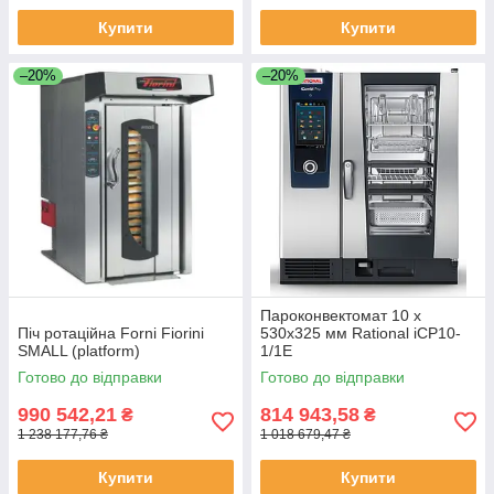
Купити
Купити
–20%
–20%
Пароконвектомат 10 х
Піч ротаційна Forni Fiorini
530х325 мм Rational iCP10-
SMALL (platform)
1/1E
Готово до відправки
Готово до відправки
990 542,21
814 943,58
₴
₴
1 238 177,76 ₴
1 018 679,47 ₴
Купити
Купити