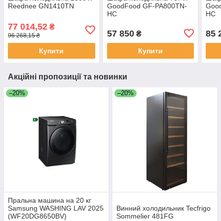
Reednee GN1410TN
GoodFood GF-PA800TN-
Goo
HC
HC
77 014,52
₴
57 850
85 
₴
96 268,15 ₴
Купити
Купити
Акційні пропозиції та новинки
–20%
–20%
Пральна машина на 20 кг
Samsung WASHING LAV 2025
Винний холодильник Tecfrigo
(WF20DG8650BV)
Sommelier 481FG