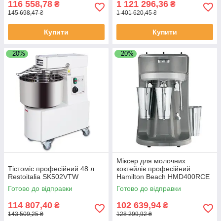
116 558,78
1 121 296,36
₴
₴
145 698,47 ₴
1 401 620,45 ₴
Купити
Купити
–20%
–20%
Міксер для молочних
Тістоміс професійний 48 л
коктейлів професійний
Restoitalia SK502VTW
Hamilton Beach HMD400RCE
Готово до відправки
Готово до відправки
114 807,40
102 639,94
₴
₴
143 509,25 ₴
128 299,92 ₴