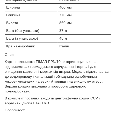
Ширина
400 мм
Глибина
770 мм
Висота
860 мм
Вага (без упаковки)
37 кг
Вага (з упаковкою)
48 кг
Країна-виробник
Італія
Опис
Картофелечистка FIMAR PPN/10 використовується на
підприємствах громадського харчування і торгівлі для
очищення картоплі і моркви від шкірки. Модель підключається
до водопроводу і каналізації і обладнана запобіжними
мікровимикачами на верхній кришці і на вихідному отворі.
Верхня кришка виконана з прозорого харчового
полікарбонату.
В комплект поставки входять центрифужна кошик CCV і
абразивні диски PTA і PAB.
Особливості: