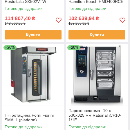
Restoitalia SK502VTW
Hamilton Beach HMD400RCE
Готово до відправки
Готово до відправки
114 807,40
102 639,94
₴
₴
143 509,25 ₴
128 299,92 ₴
Купити
Купити
–20%
–20%
Пароконвектомат 10 х
Піч ротаційна Forni Fiorini
530х325 мм Rational iCP10-
SMALL (platform)
1/1E
Готово до відправки
Готово до відправки