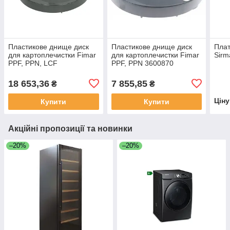
Пластикове днище диск
Пластикове днище диск
Плат
для картоплечистки Fimar
для картоплечистки Fimar
Sirm
PPF, PPN, LCF
PPF, PPN 3600870
18 653,36
7 855,85
₴
₴
Цін
Купити
Купити
Акційні пропозиції та новинки
–20%
–20%