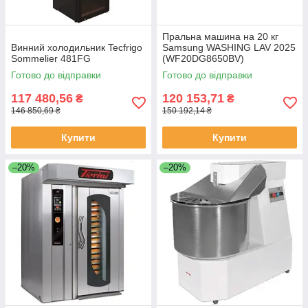
Пральна машина на 20 кг
Винний холодильник Tecfrigo
Samsung WASHING LAV 2025
Sommelier 481FG
(WF20DG8650BV)
Готово до відправки
Готово до відправки
117 480,56
120 153,71
₴
₴
146 850,69 ₴
150 192,14 ₴
Купити
Купити
–20%
–20%