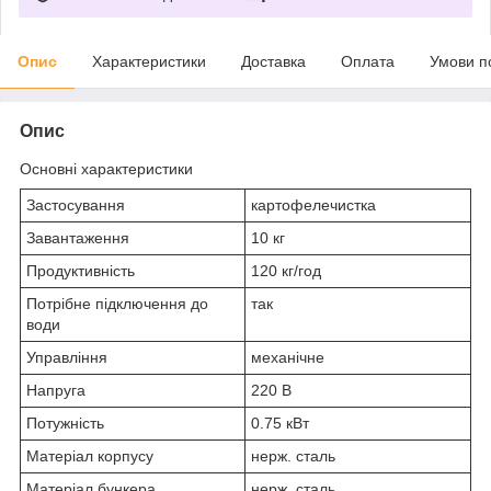
Опис
Характеристики
Доставка
Оплата
Умови п
Опис
Основні характеристики
Застосування
картофелечистка
Завантаження
10 кг
Продуктивність
120 кг/год
Потрібне підключення до
так
води
Управління
механічне
Напруга
220 В
Потужність
0.75 кВт
Матеріал корпусу
нерж. сталь
Матеріал бункера
нерж. сталь