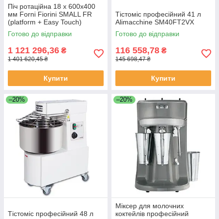
Піч ротаційна 18 х 600х400
мм Forni Fiorini SMALL FR
Тістоміс професійний 41 л
(platform + Easy Touch)
Alimacchine SM40FT2VX
Готово до відправки
Готово до відправки
1 121 296,36
116 558,78
₴
₴
1 401 620,45 ₴
145 698,47 ₴
Купити
Купити
–20%
–20%
Міксер для молочних
Тістоміс професійний 48 л
коктейлів професійний