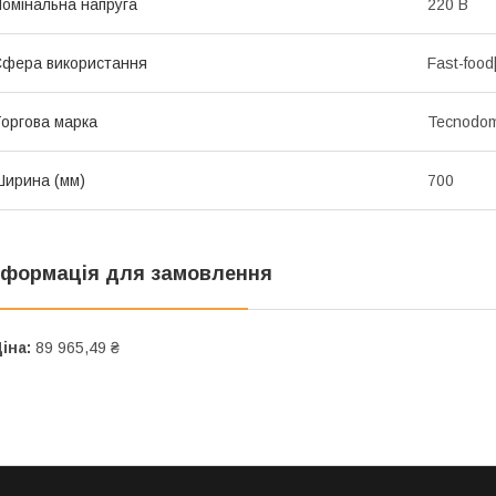
омінальна напруга
220 В
фера використання
Fast-food
оргова марка
Tecnodo
ирина (мм)
700
нформація для замовлення
іна:
89 965,49 ₴