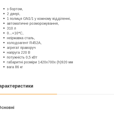
з бортом,
2 двері,
1 полиця GN1/1 у кожному відділенні,
автоматичне розморожування,
310 л
0...+10*С,
неіржавка сталь,
холодоагент R452А,
агрегат праворуч
напруга 220 В
потужність 0,5 кВт
габаритні розміри 1420х700х (h)920 мм
вага 86 кг
арактеристики
Основні