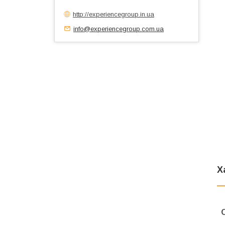
http://experiencegroup.in.ua
info@experiencegroup.com.ua
Х