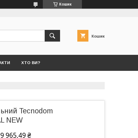
Кошик
Кошик
АКТИ
ХТО ВИ?
льний Tecnodom
AL NEW
9 965,49 ₴