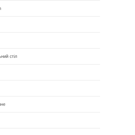
m
ний стіл
йне