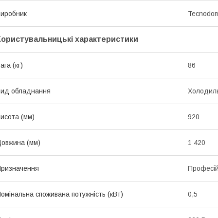
иробник
Tecnodo
Користувальницькі характеристики
ага (кг)
86
ид обладнання
Холодиль
исота (мм)
920
овжина (мм)
1 420
ризначення
Професі
омінальна споживана потужність (кВт)
0,5