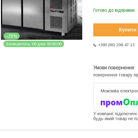
Готово до відправки
Купити
–20%
Залишилось
0
0
днів
0
0
0
0
0
0
+380 (66) 208-47-13
повернення товару п
У компанії підключені
будь-який товар не п