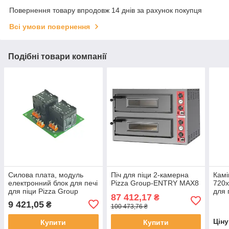
Повернення товару впродовж 14 днів за рахунок покупця
Всі умови повернення
Подібні товари компанії
Силова плата, модуль
Піч для піци 2-камерна
Камі
електронний блок для печі
Pizza Group-ENTRY MAX8
720х
для піци Pizza Group
для п
87 412,17
₴
ENTRY, D12, D6
Pris
9 421,05
₴
100 473,76 ₴
Цін
Купити
Купити