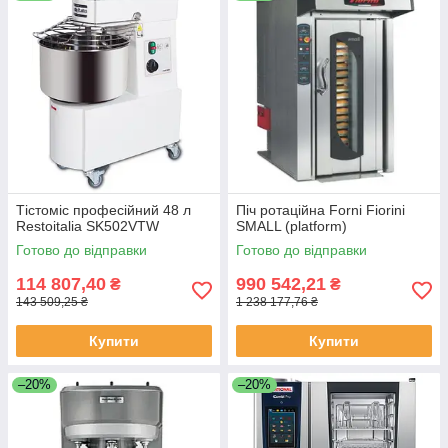
Тістоміс професійний 48 л
Піч ротаційна Forni Fiorini
Restoitalia SK502VTW
SMALL (platform)
Готово до відправки
Готово до відправки
114 807,40
990 542,21
₴
₴
143 509,25 ₴
1 238 177,76 ₴
Купити
Купити
–20%
–20%