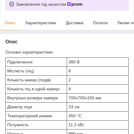
Замовлення під захистом
Опис
Характеристики
Доставка
Оплата
Умови п
Опис
Основні характеристики
Підключення
380 В
Місткість (піц)
8
Кількість камер (подів)
2
Кількість піц в одній камері
4
Внутрішні розміри камери
700x700x150 мм
Діаметр піци
33 см
Температурний режим
450 °С
Потужність
11.2 кВт
Ширина
990 мм