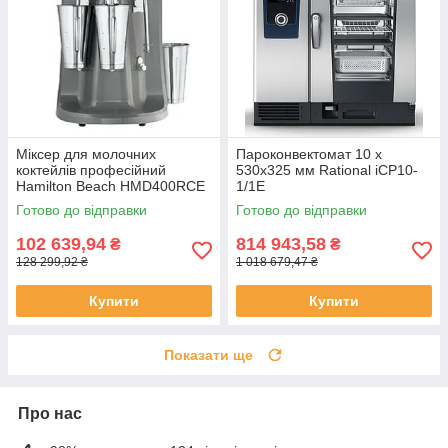
Міксер для молочних
Пароконвектомат 10 х
коктейлів професійний
530х325 мм Rational iCP10-
Hamilton Beach HMD400RCE
1/1E
Готово до відправки
Готово до відправки
102 639,94
814 943,58
₴
₴
128 299,92 ₴
1 018 679,47 ₴
Купити
Купити
Показати ще
Про нас