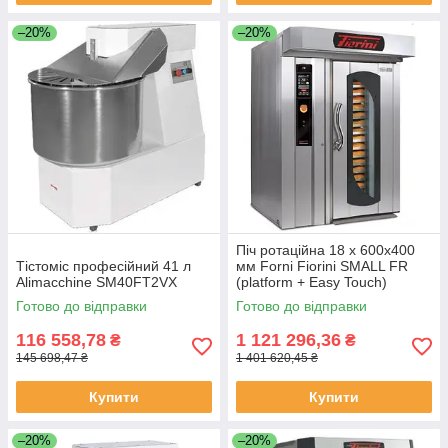
–20%
–20%
Піч ротаційна 18 х 600х400
Тістоміс професійний 41 л
мм Forni Fiorini SMALL FR
Alimacchine SM40FT2VX
(platform + Easy Touch)
Готово до відправки
Готово до відправки
116 558,78
1 121 296,36
₴
₴
145 698,47 ₴
1 401 620,45 ₴
Купити
Купити
–20%
–20%