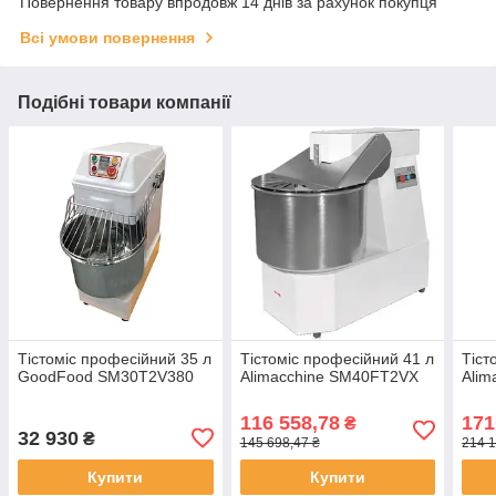
Повернення товару впродовж 14 днів за рахунок покупця
Всі умови повернення
Подібні товари компанії
Тістоміс професійний 35 л
Тістоміс професійний 41 л
Тіст
GoodFood SM30T2V380
Alimacchine SM40FT2VX
Ali
116 558,78
171
₴
32 930
₴
145 698,47 ₴
214 1
Купити
Купити