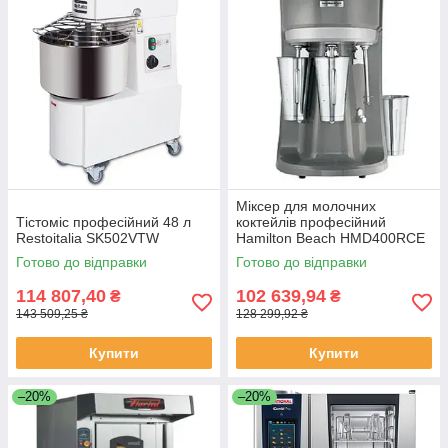
Міксер для молочних
Тістоміс професійний 48 л
коктейлів професійний
Restoitalia SK502VTW
Hamilton Beach HMD400RCE
Готово до відправки
Готово до відправки
114 807,40
102 639,94
₴
₴
143 509,25 ₴
128 299,92 ₴
Купити
Купити
–20%
–20%