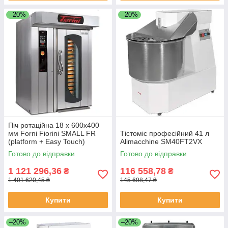
–20%
–20%
Піч ротаційна 18 х 600х400
мм Forni Fiorini SMALL FR
Тістоміс професійний 41 л
(platform + Easy Touch)
Alimacchine SM40FT2VX
Готово до відправки
Готово до відправки
1 121 296,36
116 558,78
₴
₴
1 401 620,45 ₴
145 698,47 ₴
Купити
Купити
–20%
–20%