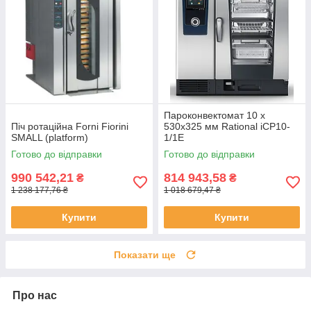
Пароконвектомат 10 х
Піч ротаційна Forni Fiorini
530х325 мм Rational iCP10-
SMALL (platform)
1/1E
Готово до відправки
Готово до відправки
990 542,21
814 943,58
₴
₴
1 238 177,76 ₴
1 018 679,47 ₴
Купити
Купити
Показати ще
Про нас